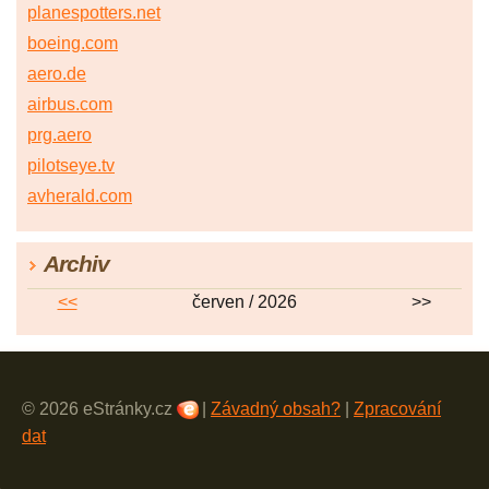
planespotters.net
boeing.com
aero.de
airbus.com
prg.aero
pilotseye.tv
avherald.com
Archiv
<<
červen / 2026
>>
© 2026 eStránky.cz
|
Závadný obsah?
|
Zpracování
dat