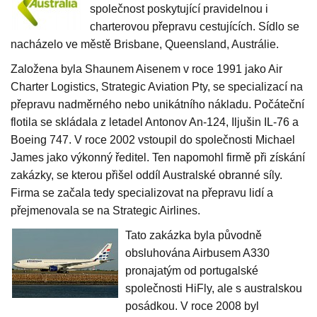
společnost poskytující pravidelnou i
charterovou přepravu cestujících. Sídlo se
nacházelo ve městě Brisbane, Queensland, Austrálie.
Založena byla Shaunem Aisenem v roce 1991 jako Air
Charter Logistics, Strategic Aviation Pty, se specializací na
přepravu nadměrného nebo unikátního nákladu. Počáteční
flotila se skládala z letadel Antonov An-124, Iljušin IL-76 a
Boeing 747. V roce 2002 vstoupil do společnosti Michael
James jako výkonný ředitel. Ten napomohl firmě při získání
zakázky, se kterou přišel oddíl Australské obranné síly.
Firma se začala tedy specializovat na přepravu lidí a
přejmenovala se na Strategic Airlines.
Tato zakázka byla původně
obsluhována Airbusem A330
pronajatým od portugalské
společnosti HiFly, ale s australskou
posádkou. V roce 2008 byl