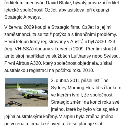
ředitelem jmenován David Blake, bývalý provozní ředitel
letecké společnosti OzJet, aby asistoval při expanzi
Strategic Airways.
V červnu 2009 koupila Strategic firmu OzJet i s jejími
zaměstnanci, ta se totiž potýkala s finančními problémy.
První letoun firmy registrovaný v Austrálii byl A330-223
(reg. VH-SSA) dodaný v červenci 2009. Předtím sloužil
tento stroj například ve službách Lufthansy nebo Swissu.
První Airbus A320, který společnost objednala, získal
australskou registraci na počátku roku 2010.
2. dubna 2011 přišel list The
Sydney Morning Herald s článkem,
ve kterém tvrdil, že společnost
Strategic změní na konci roku své
jméno, které by bylo více spjaté s
jejími australskými kořeny. V srpnu byla změna jména
potvrzena a firma také uvedla, že se plánuje stát