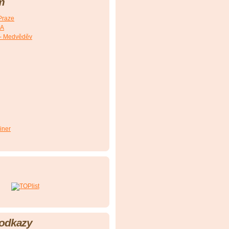
m
Praze
SA
- Medvěděv
iner
 odkazy