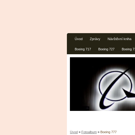
Úvod
Zprávy
Návštěvní kniha
Boeing 717
Boeing 727
Boeing 7
Úvod
»
Fotoalbum
»
Boeing 777