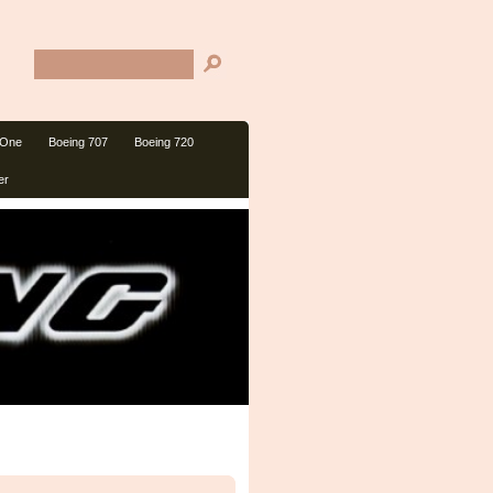
 One
Boeing 707
Boeing 720
er