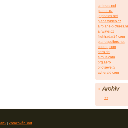
airliners.net
planes.cz
jetphotos.net
planesvideo.cz
airplane-pictures.n
airways.cz
flightradar24.com
planespotters.net
boeing.com
aero.de
airbus.com
prg.aero
pilotseye.tv
avherald.com
Archiv
<<
sah?
|
Zpracování dat