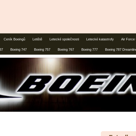
Ceník Boeingů
Letiště
Letecké společnosti
Letecké katastrofy
Air Force
37
Boeing 747
Boeing 757
Boeing 767
Boeing 777
Boeing 787 Dreamlin