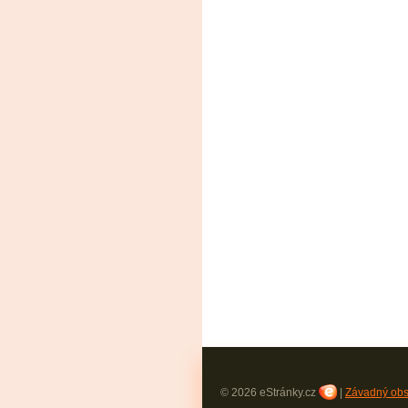
© 2026 eStránky.cz
|
Závadný ob