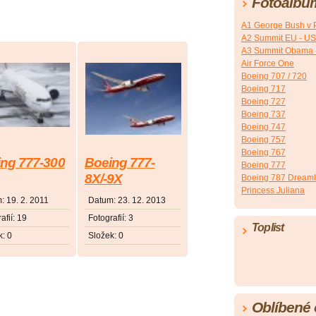
Fotoalbu
A1 George Bush v 
A2 Summit EU - U
A3 Summit Obama 
Air Force One
Boeing 707 / 720
Boeing 717
Boeing 727
Boeing 737
Boeing 747
Boeing 757
Boeing 767
ng 777-300
Boeing 777-
Boeing 777
8X/-9X
Boeing 787 Dreaml
Princess Juliana
m:
19. 2. 2011
Datum:
23. 12. 2013
afií:
19
Fotografií:
3
Toplist
k:
0
Složek:
0
Oblíbené