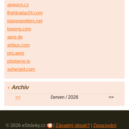
airways.cz
flightradar24.com
planespotters.net
boeing.com
aero.de
airbus.com
prg.aero
pilotseye.tv
avherald.com
Archiv
<<
červen / 2026
>>
© 2026 eStránky.cz
|
Závadný obsah?
|
Zpracování