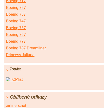
Boeing 717
Boeing 727
Boeing 737
Boeing 747
Boeing 757
Boeing 767
Boeing 777
Boeing 787 Dreamliner
Princess Juliana
Toplist
Oblíbené odkazy
airliners.net