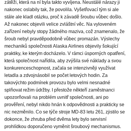
zátěži, která na ní byla takto vyvíjena. Neustálé nárazy ji
nakonec oslabily tak, že povolila. Vyšetřovací tým si ale
stále ale kladl otázku, proč k závadě šroubu vůbec došlo.
Až nakonec objevili velice zvláštní věc. Na vyloveném
zařízení nebyly stopy žádného maziva, což znamenalo, že
šroub nebyl pravděpodobně vůbec promazán. Výslechy
mechaniků společnosti Alaska Airlines objevily šokující
praktiky, ke kterým docházelo. V rámci úsporných opatření,
která společnost nařídila, aby zvýšila své náklady a svou
konkurenceschopnost, začala se intenzivněji využívat
letadla a zdvojnásobil se počet letových hodin. Za
takovýchto podmínek provozu bylo velmi nesnadné
splňovat režim údržby. I přestože někteří zaměstnanci
upozorňovali na problém uvnitř společnosti, ani po
prověření, nebyl nikdo hnán k odpovědnosti a prakticky se
nic nezměnilo. Co se týče stroje MD-83 letu 261, zjistilo se
dokonce, že zhruba před dvěma lety bylo servisní
prohlídkou doporučeno vyměnit šroubový mechanismus.