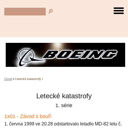
Úvod
»
Letecké katastrofy I
Letecké katastrofy
1. série
1x01 - Závod s bouří
1. června 1999 ve 20.28 odstartovalo letadlo MD-82 letu č.