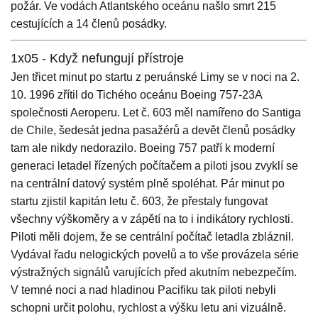
požár. Ve vodách Atlantského oceánu našlo smrt 215
cestujících a 14 členů posádky.
1x05 - Když nefungují přístroje
Jen třicet minut po startu z peruánské Limy se v noci na 2.
10. 1996 zřítil do Tichého oceánu Boeing 757-23A
společnosti Aeroperu. Let č. 603 měl namířeno do Santiga
de Chile, šedesát jedna pasažérů a devět členů posádky
tam ale nikdy nedorazilo. Boeing 757 patří k moderní
generaci letadel řízených počítačem a piloti jsou zvyklí se
na centrální datový systém plně spoléhat. Pár minut po
startu zjistil kapitán letu č. 603, že přestaly fungovat
všechny výškoměry a v zápětí na to i indikátory rychlosti.
Piloti měli dojem, že se centrální počítač letadla zbláznil.
Vydával řadu nelogických povelů a to vše provázela série
výstražných signálů varujících před akutním nebezpečím.
V temné noci a nad hladinou Pacifiku tak piloti nebyli
schopni určit polohu, rychlost a výšku letu ani vizuálně.