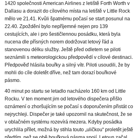
1420 společnosti American Airlines z letiště Forth Worth v
Dallasu a dorazit do cílového místa na letiště v Little Rock
mělo ve 21.41. Kvůli špatnému počasí se start posunul na
22.40. Zpoždění bylo nepříjemné nejen pro 139
cestujících, ale i pro šestičlennou posádku, která byla
nucena dle přísných norem dodržovat letový řád a
stanovenou délku služby. Ještě před odletem se piloti
seznámili s meteorologickou předpovědí v cílové destinaci.
Předpověď hlásila bouřky a silný vítr. Piloti usoudili, že by
mohli do cíle doletět dříve, než tam dorazí bouřkové
pásmo.
40 minut po startu se letadlo nacházelo 160 km od Little
Rocku. V ten moment jim od letového dispečera přišlo
oznámení o zhoršujícím se počasí s doporučením přistát co
nejrychleji. Dispečer je také upozornil na skutečnost, že se
v oblačném systému rozevírá mezera. Kdyby posádka
urychlila přílet, možná by stihla touto „uličkou“ proletět ještě
předtím, než se obě bouřková pásma spojí. Letoun začal