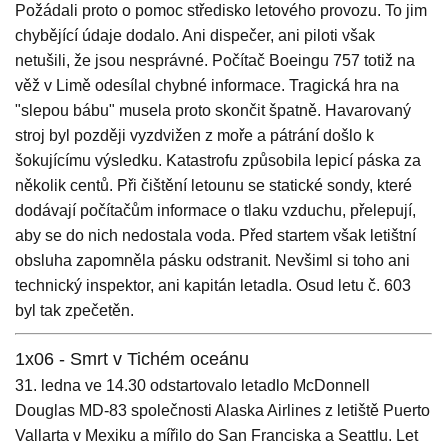
Požádali proto o pomoc středisko letového provozu. To jim
chybějící údaje dodalo. Ani dispečer, ani piloti však
netušili, že jsou nesprávné. Počítač Boeingu 757 totiž na
věž v Limě odesílal chybné informace. Tragická hra na
"slepou bábu" musela proto skončit špatně. Havarovaný
stroj byl později vyzdvižen z moře a pátrání došlo k
šokujícímu výsledku. Katastrofu způsobila lepicí páska za
několik centů. Při čištění letounu se statické sondy, které
dodávají počítačům informace o tlaku vzduchu, přelepují,
aby se do nich nedostala voda. Před startem však letištní
obsluha zapomněla pásku odstranit. Nevšiml si toho ani
technický inspektor, ani kapitán letadla. Osud letu č. 603
byl tak zpečetěn.
1x06 - Smrt v Tichém oceánu
31. ledna ve 14.30 odstartovalo letadlo McDonnell
Douglas MD-83 společnosti Alaska Airlines z letiště Puerto
Vallarta v Mexiku a mířilo do San Franciska a Seattlu. Let