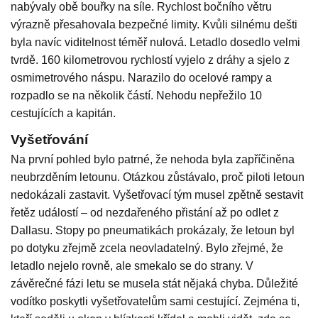
nabývaly obě bouřky na síle. Rychlost bočního větru
výrazně přesahovala bezpečné limity. Kvůli silnému dešti
byla navíc viditelnost téměř nulová. Letadlo dosedlo velmi
tvrdě. 160 kilometrovou rychlostí vyjelo z dráhy a sjelo z
osmimetrového náspu. Narazilo do ocelové rampy a
rozpadlo se na několik částí. Nehodu nepřežilo 10
cestujících a kapitán.
Vyšetřování
Na první pohled bylo patrné, že nehoda byla zapříčiněna
neubrzděním letounu. Otázkou zůstávalo, proč piloti letoun
nedokázali zastavit. Vyšetřovací tým musel zpětně sestavit
řetěz událostí – od nezdařeného přistání až po odlet z
Dallasu. Stopy po pneumatikách prokázaly, že letoun byl
po dotyku zřejmě zcela neovladatelný. Bylo zřejmé, že
letadlo nejelo rovně, ale smekalo se do strany. V
závěrečné fázi letu se musela stát nějaká chyba. Důležité
vodítko poskytli vyšetřovatelům sami cestující. Zejména ti,