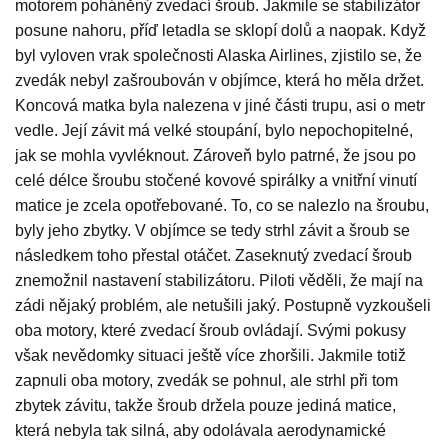
motorem poháněný zvedací šroub. Jakmile se stabilizátor
posune nahoru, příď letadla se sklopí dolů a naopak. Když
byl vyloven vrak společnosti Alaska Airlines, zjistilo se, že
zvedák nebyl zašroubován v objímce, která ho měla držet.
Koncová matka byla nalezena v jiné části trupu, asi o metr
vedle. Její závit má velké stoupání, bylo nepochopitelné,
jak se mohla vyvléknout. Zároveň bylo patrné, že jsou po
celé délce šroubu stočené kovové spirálky a vnitřní vinutí
matice je zcela opotřebované. To, co se nalezlo na šroubu,
byly jeho zbytky. V objímce se tedy strhl závit a šroub se
následkem toho přestal otáčet. Zaseknutý zvedací šroub
znemožnil nastavení stabilizátoru. Piloti věděli, že mají na
zádi nějaký problém, ale netušili jaký. Postupně vyzkoušeli
oba motory, které zvedací šroub ovládají. Svými pokusy
však nevědomky situaci ještě více zhoršili. Jakmile totiž
zapnuli oba motory, zvedák se pohnul, ale strhl při tom
zbytek závitu, takže šroub držela pouze jediná matice,
která nebyla tak silná, aby odolávala aerodynamické