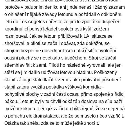
protože v palubním deníku ani jinde nenašli žádný záznam
o ohlášení nějaké závady letounu a požádali o odklonění
letu do Los Angeles i přesto, že jim to zpočátku dispečer
koordinující pohyb letadel společnosti kvůli zdržení
rozmlouval. Jak se letoun přibližoval k LA, situace se
zhoršoval, a piloti se začali obávat, zda dokážou se
strojem bezpečně dosednout. Ani další úsilí o uvolnění
ocasní plochy se nesetkalo s úspěchem. Stroj se začal
střemhlav řítit k zemi. Piloti ho následně vyrovnali, ale jen
stěží se jim dařilo udržovat letovou hladinu. Poškozený
stabilizátor je stále tlačil k zemi. Jako protiváhu působení
stabilizátoru využila posádka výšková kormidla –
pohyblivé plochy v zadní části ocasu přímo spojené s řídicí
pákou. Letoun byl v tu chvíli odkázán doslova na sílu paží
mužů v kokpitu. Těm již začínalo být zřejmé, že se nejedná
o poruchu elektroinstalace, ale že se muselo něco vzpříčit.
Otázka tak zněla, zda se to může ještě zhoršit.