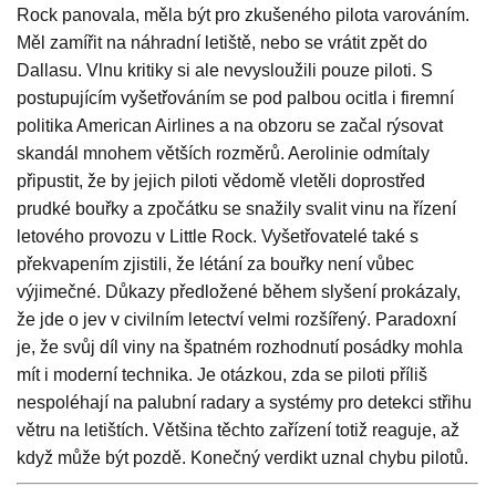
Rock panovala, měla být pro zkušeného pilota varováním.
Měl zamířit na náhradní letiště, nebo se vrátit zpět do
Dallasu. Vlnu kritiky si ale nevysloužili pouze piloti. S
postupujícím vyšetřováním se pod palbou ocitla i firemní
politika American Airlines a na obzoru se začal rýsovat
skandál mnohem větších rozměrů. Aerolinie odmítaly
připustit, že by jejich piloti vědomě vletěli doprostřed
prudké bouřky a zpočátku se snažily svalit vinu na řízení
letového provozu v Little Rock. Vyšetřovatelé také s
překvapením zjistili, že létání za bouřky není vůbec
výjimečné. Důkazy předložené během slyšení prokázaly,
že jde o jev v civilním letectví velmi rozšířený. Paradoxní
je, že svůj díl viny na špatném rozhodnutí posádky mohla
mít i moderní technika. Je otázkou, zda se piloti příliš
nespoléhají na palubní radary a systémy pro detekci střihu
větru na letištích. Většina těchto zařízení totiž reaguje, až
když může být pozdě. Konečný verdikt uznal chybu pilotů.