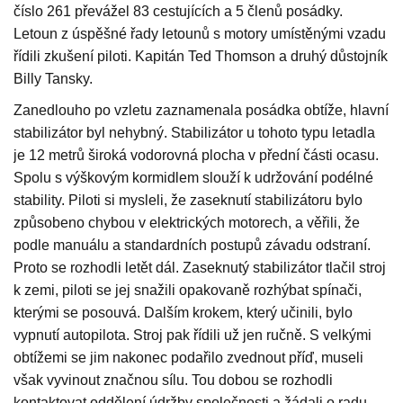
číslo 261 převážel 83 cestujících a 5 členů posádky.
Letoun z úspěšné řady letounů s motory umístěnými vzadu
řídili zkušení piloti. Kapitán Ted Thomson a druhý důstojník
Billy Tansky.
Zanedlouho po vzletu zaznamenala posádka obtíže, hlavní
stabilizátor byl nehybný. Stabilizátor u tohoto typu letadla
je 12 metrů široká vodorovná plocha v přední části ocasu.
Spolu s výškovým kormidlem slouží k udržování podélné
stability. Piloti si mysleli, že zaseknutí stabilizátoru bylo
způsobeno chybou v elektrických motorech, a věřili, že
podle manuálu a standardních postupů závadu odstraní.
Proto se rozhodli letět dál. Zaseknutý stabilizátor tlačil stroj
k zemi, piloti se jej snažili opakovaně rozhýbat spínači,
kterými se posouvá. Dalším krokem, který učinili, bylo
vypnutí autopilota. Stroj pak řídili už jen ručně. S velkými
obtížemi se jim nakonec podařilo zvednout příď, museli
však vyvinout značnou sílu. Tou dobou se rozhodli
kontaktovat oddělení údržby společnosti a žádali o radu,