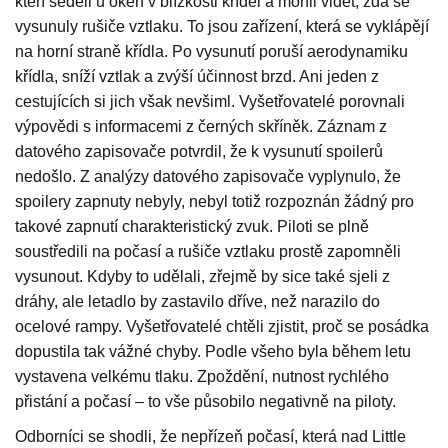
kteří seděli u oken v blízkosti křídel a mohli vidět, zda se
vysunuly rušiče vztlaku. To jsou zařízení, která se vyklápějí
na horní straně křídla. Po vysunutí poruší aerodynamiku
křídla, sníží vztlak a zvýší účinnost brzd. Ani jeden z
cestujících si jich však nevšiml. Vyšetřovatelé porovnali
výpovědi s informacemi z černých skříněk. Záznam z
datového zapisovače potvrdil, že k vysunutí spoilerů
nedošlo. Z analýzy datového zapisovače vyplynulo, že
spoilery zapnuty nebyly, nebyl totiž rozpoznán žádný pro
takové zapnutí charakteristický zvuk. Piloti se plně
soustředili na počasí a rušiče vztlaku prostě zapomněli
vysunout. Kdyby to udělali, zřejmě by sice také sjeli z
dráhy, ale letadlo by zastavilo dříve, než narazilo do
ocelové rampy. Vyšetřovatelé chtěli zjistit, proč se posádka
dopustila tak vážné chyby. Podle všeho byla během letu
vystavena velkému tlaku. Zpoždění, nutnost rychlého
přistání a počasí – to vše působilo negativně na piloty.
Odborníci se shodli, že nepřízeň počasí, která nad Little