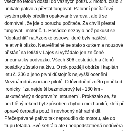
všechno letoun dostal do vážných potíží. Z motoru číslo 2
unikalo palivo a přestal fungovat. Palubní počítačový
systém piloty předtím opakovaně varoval, ale ti se
domnívali, že jde o poruchu počítače. Za chvíli přestal
fungovat i motor č. 1. Posádce nezbylo než pokusit se
"doplachtit" na Azorské ostrovy, které byly naštěstí
relativně blízko. Neuvěřitelné se stalo skutkem a nouzové
přistání na letišti v Lajes si vyžádalo jen zničené
pneumatiky podvozku. Všech 306 cestujících a členů
posádky zůstalo na živu. O rok později obdrželi kapitán
letu č. 236 a jeho první důstojník nejvyšší ocenění
Mezinárodní asociace pilotů. Odůvodnění znělo poněkud
ironicky: "za nejdelší bezmotorový let - 130 km -
uskutečněný s dopravním letounem". Prokázalo se, že
nechtěný rekord byl způsoben chybou mechaniků, kteří při
opravě čerpadla použili nevhodný náhradní díl.
Přečerpávané palivo tak neproudilo do motoru, ale do
trupu letadla. Své sehrála ale i neopodstatněná nedůvěra