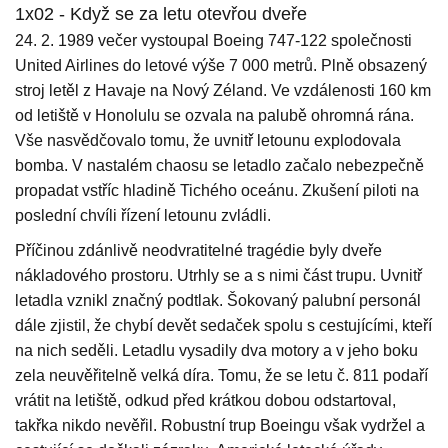
1x02 - Když se za letu otevřou dveře
24. 2. 1989 večer vystoupal Boeing 747-122 společnosti
United Airlines do letové výše 7 000 metrů. Plně obsazený
stroj letěl z Havaje na Nový Zéland. Ve vzdálenosti 160 km
od letiště v Honolulu se ozvala na palubě ohromná rána.
Vše nasvědčovalo tomu, že uvnitř letounu explodovala
bomba. V nastalém chaosu se letadlo začalo nebezpečně
propadat vstříc hladině Tichého oceánu. Zkušení piloti na
poslední chvíli řízení letounu zvládli.
Příčinou zdánlivě neodvratitelné tragédie byly dveře
nákladového prostoru. Utrhly se a s nimi část trupu. Uvnitř
letadla vznikl značný podtlak. Šokovaný palubní personál
dále zjistil, že chybí devět sedaček spolu s cestujícími, kteří
na nich seděli. Letadlu vysadily dva motory a v jeho boku
zela neuvěřitelně velká díra. Tomu, že se letu č. 811 podaří
vrátit na letiště, odkud před krátkou dobou odstartoval,
takřka nikdo nevěřil. Robustní trup Boeingu však vydržel a