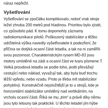
náraz nepřežil.
Vyšetřování
Vyšetřování se zpočátku komplikovalo, neboť vrak stroje
ležel zhruba 200 metrů pod hladinou. Prioritou bylo zjistit,
co způsobilo pád. K tomu dopomohly záznamy
radiokomunikace pilotů. Poškozený stabilizátor a těžko
udržitelná výška navedly vyšetřovatele k podezření, že
příčina se dotýká ocasní části letadla, a tak na ni zaměřili
svou pozornost. Charakteristickým rysem MD-83 jsou
motory umístěné na zádi a ocasní část ve tvaru písmene T.
Velká proudová letadla se podle toho, jestli převážejí
cestující nebo náklad, vyvažují tak, aby byla buď trochu
těžší vpředu, nebo vzadu. Proto je třeba mít stabilizátor
pohyblivý. Konstrukčně nejsložitější je to u strojů, kde je
horizontální stabilizátor umístěný nad vertikálním, na
vrcholu ocasní části. Říká se mu „trim“ a právě díky němu
jsou tyto letouny tak praktické. U těchto letadel jím hýbe