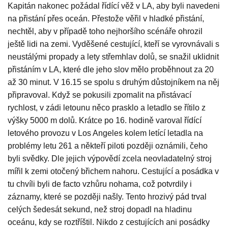
Kapitán nakonec požádal řídící věž v LA, aby byli navedeni
na přistání přes oceán. Přestože věřil v hladké přistání,
nechtěl, aby v případě toho nejhoršího scénáře ohrozil
ještě lidi na zemi. Vyděšené cestující, kteří se vyrovnávali s
neustálými propady a lety střemhlav dolů, se snažil uklidnit
přistáním v LA, které dle jeho slov mělo proběhnout za 20
až 30 minut. V 16.15 se spolu s druhým důstojníkem na něj
připravoval. Když se pokusili zpomalit na přistávací
rychlost, v zádi letounu něco prasklo a letadlo se řítilo z
výšky 5000 m dolů. Krátce po 16. hodině varoval řídící
letového provozu v Los Angeles kolem letící letadla na
problémy letu 261 a někteří piloti později oznámili, čeho
byli svědky. Dle jejich výpovědí zcela neovladatelný stroj
mířil k zemi otočený břichem nahoru. Cestující a posádka v
tu chvíli byli de facto vzhůru nohama, což potvrdily i
záznamy, které se později našly. Tento hrozivý pád trval
celých šedesát sekund, než stroj dopadl na hladinu
oceánu, kdy se roztříštil. Nikdo z cestujících ani posádky