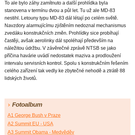
To ale bylo záhy zamítnuto a další prohlídka byla
stanovena v termínu dvou a půl let. Tu už ale MD-83
nestihl. Letouny typu MD-83 dál létají po celém světě.
Navzdory alarmujícímu zjištěním nedoznal mechanismus
zvedáku konstrukčních změn. Prohlídky sice probíhají
častěji, avšak aerolinky dál spoléhají především na
náležitou údržbu. V závěrečné zprávě NTSB se jako
příčina havárie uvádí nedostatek maziva a prodloužení
intervalu servisních kontrol. Spolu s konstrukčním řešením
celého zařízení tak vedly ke zbytečné nehodě a ztrátě 88
lidských životů.
Fotoalbum
A1 George Bush v Praze
A2 Summit EU - USA
A3 Summit Obama - Medvěděv