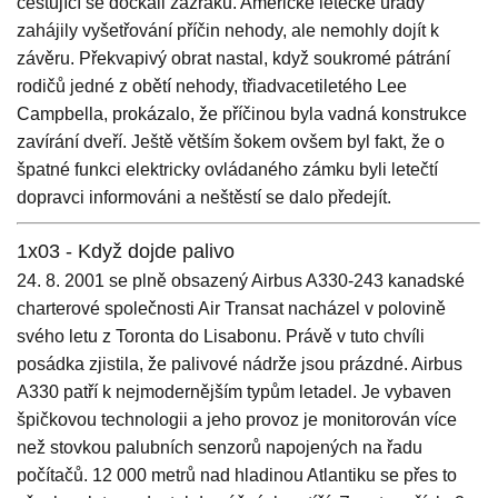
cestující se dočkali zázraku. Americké letecké úřady
zahájily vyšetřování příčin nehody, ale nemohly dojít k
závěru. Překvapivý obrat nastal, když soukromé pátrání
rodičů jedné z obětí nehody, třiadvacetiletého Lee
Campbella, prokázalo, že příčinou byla vadná konstrukce
zavírání dveří. Ještě větším šokem ovšem byl fakt, že o
špatné funkci elektricky ovládaného zámku byli letečtí
dopravci informováni a neštěstí se dalo předejít.
1x03 - Když dojde palivo
24. 8. 2001 se plně obsazený Airbus A330-243 kanadské
charterové společnosti Air Transat nacházel v polovině
svého letu z Toronta do Lisabonu. Právě v tuto chvíli
posádka zjistila, že palivové nádrže jsou prázdné. Airbus
A330 patří k nejmodernějším typům letadel. Je vybaven
špičkovou technologii a jeho provoz je monitorován více
než stovkou palubních senzorů napojených na řadu
počítačů. 12 000 metrů nad hladinou Atlantiku se přes to