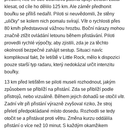
klesat, od cíle ho dělilo 125 km. Ale záměr předhonit
bouřku se příliš nedařil. Piloti si neuvědomili, že stěny
„uličky“ se kolem nich pomalu svírají. Vítr o rychlosti přes
80 km/h představoval vážnou hrozbu. Boční nárazy mohou
značně ztížit ovládání letounu během přistávání. Piloti
provedli rychlé výpočty, aby zjistili, zda je za těchto
okolností bezpečné zahájit sestup. Situaci navíc
komplikoval fakt, že letiště v Little Rock, mělo k dispozici
pouze starší typ radaru, který nedokázal určit intenzitu
bouřky.
13 km před letištěm se piloti museli rozhodnout, jakým
způsobem se přiblíží na přistání. Zda se přiblíží podle
přístrojů, nebo vizuálně. Během jejich dohadů se otočil vítr.
Zadní vítr při přistání výrazně zvyšoval riziko, že stroj
přeletí předpokládané místo dosedu. Rozhodli se tedy
otočit se a přistávat proti větru. Změna kurzu oddálila
přistání o více než 10 minut. S každým okamžikem