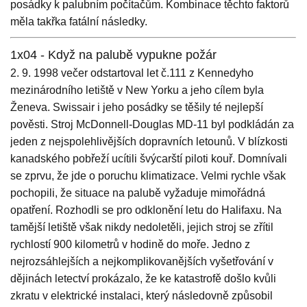
posádky k palubním počítačům. Kombinace těchto faktorů
měla takřka fatální následky.
1x04 - Když na palubě vypukne požár
2. 9. 1998 večer odstartoval let č.111 z Kennedyho
mezinárodního letiště v New Yorku a jeho cílem byla
Ženeva. Swissair i jeho posádky se těšily té nejlepší
pověsti. Stroj McDonnell-Douglas MD-11 byl podkládán za
jeden z nejspolehlivějších dopravních letounů. V blízkosti
kanadského pobřeží ucítili švýcarští piloti kouř. Domnívali
se zprvu, že jde o poruchu klimatizace. Velmi rychle však
pochopili, že situace na palubě vyžaduje mimořádná
opatření. Rozhodli se pro odklonění letu do Halifaxu. Na
tamější letiště však nikdy nedoletěli, jejich stroj se zřítil
rychlostí 900 kilometrů v hodině do moře. Jedno z
nejrozsáhlejších a nejkomplikovanějších vyšetřování v
dějinách letectví prokázalo, že ke katastrofě došlo kvůli
zkratu v elektrické instalaci, který následovně způsobil