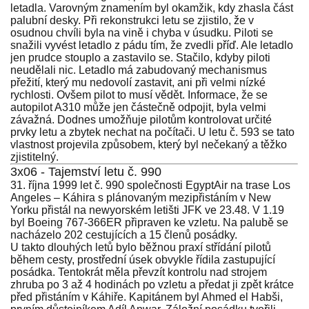
letadla. Varovným znamením byl okamžik, kdy zhasla část
palubní desky. Při rekonstrukci letu se zjistilo, že v
osudnou chvíli byla na vině i chyba v úsudku. Piloti se
snažili vyvést letadlo z pádu tím, že zvedli příď. Ale letadlo
jen prudce stouplo a zastavilo se. Stačilo, kdyby piloti
neudělali nic. Letadlo má zabudovaný mechanismus
přežití, který mu nedovolí zastavit, ani při velmi nízké
rychlosti. Ovšem pilot to musí vědět. Informace, že se
autopilot A310 může jen částečně odpojit, byla velmi
závažná. Dodnes umožňuje pilotům kontrolovat určité
prvky letu a zbytek nechat na počítači. U letu č. 593 se tato
vlastnost projevila způsobem, který byl nečekaný a těžko
zjistitelný.
3x06 - Tajemství letu č. 990
31. října 1999 let č. 990 společnosti EgyptAir na trase Los
Angeles – Káhira s plánovaným mezipřistáním v New
Yorku přistál na newyorském letišti JFK ve 23.48. V 1.19
byl Boeing 767-366ER připraven ke vzletu. Na palubě se
nacházelo 202 cestujících a 15 členů posádky.
U takto dlouhých letů bylo běžnou praxí střídání pilotů
během cesty, prostřední úsek obvykle řídila zastupující
posádka. Tentokrát měla převzít kontrolu nad strojem
zhruba po 3 až 4 hodinách po vzletu a předat ji zpět krátce
před přistáním v Káhiře. Kapitánem byl Ahmed el Habši,