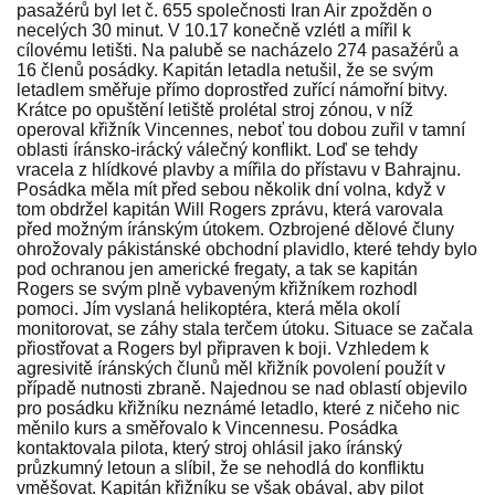
pasažérů byl let č. 655 společnosti Iran Air zpožděn o
necelých 30 minut. V 10.17 konečně vzlétl a mířil k
cílovému letišti. Na palubě se nacházelo 274 pasažérů a
16 členů posádky. Kapitán letadla netušil, že se svým
letadlem směřuje přímo doprostřed zuřící námořní bitvy.
Krátce po opuštění letiště prolétal stroj zónou, v níž
operoval křižník Vincennes, neboť tou dobou zuřil v tamní
oblasti íránsko-irácký válečný konflikt. Loď se tehdy
vracela z hlídkové plavby a mířila do přístavu v Bahrajnu.
Posádka měla mít před sebou několik dní volna, když v
tom obdržel kapitán Will Rogers zprávu, která varovala
před možným íránským útokem. Ozbrojené dělové čluny
ohrožovaly pákistánské obchodní plavidlo, které tehdy bylo
pod ochranou jen americké fregaty, a tak se kapitán
Rogers se svým plně vybaveným křižníkem rozhodl
pomoci. Jím vyslaná helikoptéra, která měla okolí
monitorovat, se záhy stala terčem útoku. Situace se začala
přiostřovat a Rogers byl připraven k boji. Vzhledem k
agresivitě íránských člunů měl křižník povolení použít v
případě nutnosti zbraně. Najednou se nad oblastí objevilo
pro posádku křižníku neznámé letadlo, které z ničeho nic
měnilo kurs a směřovalo k Vincennesu. Posádka
kontaktovala pilota, který stroj ohlásil jako íránský
průzkumný letoun a slíbil, že se nehodlá do konfliktu
vměšovat. Kapitán křižníku se však obával, aby pilot