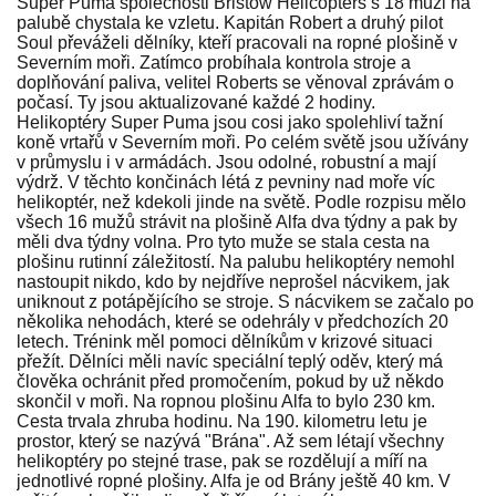
Super Puma společnosti Bristow Helicopters s 18 muži na
palubě chystala ke vzletu. Kapitán Robert a druhý pilot
Soul převáželi dělníky, kteří pracovali na ropné plošině v
Severním moři. Zatímco probíhala kontrola stroje a
doplňování paliva, velitel Roberts se věnoval zprávám o
počasí. Ty jsou aktualizované každé 2 hodiny.
Helikoptéry Super Puma jsou cosi jako spolehliví tažní
koně vrtařů v Severním moři. Po celém světě jsou užívány
v průmyslu i v armádách. Jsou odolné, robustní a mají
výdrž. V těchto končinách létá z pevniny nad moře víc
helikoptér, než kdekoli jinde na světě. Podle rozpisu mělo
všech 16 mužů strávit na plošině Alfa dva týdny a pak by
měli dva týdny volna. Pro tyto muže se stala cesta na
plošinu rutinní záležitostí. Na palubu helikoptéry nemohl
nastoupit nikdo, kdo by nejdříve neprošel nácvikem, jak
uniknout z potápějícího se stroje. S nácvikem se začalo po
několika nehodách, které se odehrály v předchozích 20
letech. Trénink měl pomoci dělníkům v krizové situaci
přežít. Dělníci měli navíc speciální teplý oděv, který má
člověka ochránit před promočením, pokud by už někdo
skončil v moři. Na ropnou plošinu Alfa to bylo 230 km.
Cesta trvala zhruba hodinu. Na 190. kilometru letu je
prostor, který se nazývá "Brána". Až sem létají všechny
helikoptéry po stejné trase, pak se rozdělují a míří na
jednotlivé ropné plošiny. Alfa je od Brány ještě 40 km. V