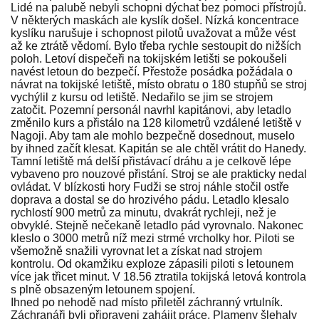
Lidé na palubě nebyli schopni dýchat bez pomoci přístrojů.
V některých maskách ale kyslík došel. Nízká koncentrace
kyslíku narušuje i schopnost pilotů uvažovat a může vést
až ke ztrátě vědomí. Bylo třeba rychle sestoupit do nižších
poloh. Letoví dispečeři na tokijském letišti se pokoušeli
navést letoun do bezpečí. Přestože posádka požádala o
návrat na tokijské letiště, místo obratu o 180 stupňů se stroj
vychýlil z kursu od letiště. Nedařilo se jim se strojem
zatočit. Pozemní personál navrhl kapitánovi, aby letadlo
změnilo kurs a přistálo na 128 kilometrů vzdálené letiště v
Nagoji. Aby tam ale mohlo bezpečně dosednout, muselo
by ihned začít klesat. Kapitán se ale chtěl vrátit do Hanedy.
Tamní letiště má delší přistávací dráhu a je celkově lépe
vybaveno pro nouzové přistání. Stroj se ale prakticky nedal
ovládat. V blízkosti hory Fudži se stroj náhle stočil ostře
doprava a dostal se do hrozivého pádu. Letadlo klesalo
rychlostí 900 metrů za minutu, dvakrát rychleji, než je
obvyklé. Stejně nečekaně letadlo pád vyrovnalo. Nakonec
kleslo o 3000 metrů níž mezi strmé vrcholky hor. Piloti se
všemožně snažili vyrovnat let a získat nad strojem
kontrolu. Od okamžiku exploze zápasili piloti s letounem
více jak třicet minut. V 18.56 ztratila tokijská letová kontrola
s plně obsazeným letounem spojení.
Ihned po nehodě nad místo přiletěl záchranný vrtulník.
Záchranáři byli připraveni zahájit práce. Plameny šlehaly