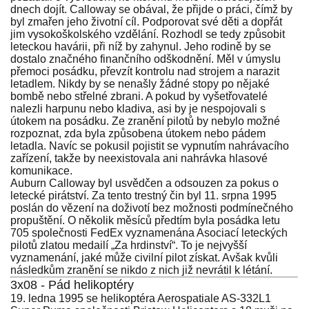
dnech dojít. Calloway se obával, že přijde o práci, čímž by
byl zmařen jeho životní cíl. Podporovat své děti a dopřát
jim vysokoškolského vzdělání. Rozhodl se tedy způsobit
leteckou havárii, při níž by zahynul. Jeho rodině by se
dostalo značného finančního odškodnění. Měl v úmyslu
přemoci posádku, převzít kontrolu nad strojem a narazit
letadlem. Nikdy by se nenašly žádné stopy po nějaké
bombě nebo střelné zbrani. A pokud by vyšetřovatelé
nalezli harpunu nebo kladiva, asi by je nespojovali s
útokem na posádku. Ze zranění pilotů by nebylo možné
rozpoznat, zda byla způsobena útokem nebo pádem
letadla. Navíc se pokusil pojistit se vypnutím nahrávacího
zařízení, takže by neexistovala ani nahrávka hlasové
komunikace.
Auburn Calloway byl usvědčen a odsouzen za pokus o
letecké pirátství. Za tento trestný čin byl 11. srpna 1995
poslán do vězení na doživotí bez možnosti podmínečného
propuštění. O několik měsíců předtím byla posádka letu
705 společnosti FedEx vyznamenána Asociací leteckých
pilotů zlatou medailí „Za hrdinství“. To je nejvyšší
vyznamenání, jaké může civilní pilot získat. Avšak kvůli
následkům zranění se nikdo z nich již nevrátil k létání.
3x08 - Pád helikoptéry
19. ledna 1995 se helikoptéra Aerospatiale AS-332L1