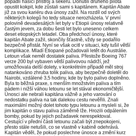
popadli hasicí přístroj a sekeru. Donutili druhého pilota
opustit kokpit, kde zůstali sami s kapitánem. Kapitán Abate
již za svou kariéru dva únosy zažil. Na rozdíl od svých
některých kolegů ho tedy situace nerozházela. V první
polovině devadesátých let byly v Etiopii únosy relativně
častým jevem, za dobu šesti let bylo uneseno celkem
deset etiopských letadel. Oba předchozí únosy, které
kapitán Abate zažil, skončily šťastně, vždy se podařilo
bezpečně přistát. Nyní se však ocitl v situaci, kdy tušil větší
komplikace. Mladí Etiopané požadovali letět do Austrálie.
Letoun však neměl dostatek paliva. Přestože Boeing 767
verze 200 byl vybaven větší palivovou nádrží, jež
umožňovala delší dolety, v konkrétním případě měl stroj
natankováno zhruba tolik paliva, aby bezpečně doletěl do
Nairobi, vzdálené 3,5 hodiny, kde by bylo palivo doplněno.
Byla to běžná praxe, s menším množstvím paliva a tím
pádem i nižší váhou letounu se let stával ekonomičtější.
Únosci ale nebrali kapitána vážně a jeho varování o
nedostatku paliva na tak dalekou cestu nevěřili. Znali
maximální možný dolet tohoto typu letounu a mysleli si, že
jim kapitán o stavu paliva záměrně lže. Hrozili odpálením
bomby, pokud by jejich požadavek nerespektoval.
Cestující v přední části letounu začali být znepokojeni,
přesto stále netušili, co se vlastně v kabině odehrává.
Kapitán věděl, že pokud poslechne únosce a změní kurz