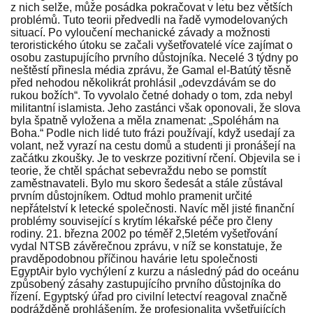
z nich selže, může posádka pokračovat v letu bez větších
problémů. Tuto teorii předvedli na řadě vymodelovaných
situací. Po vyloučení mechanické závady a možnosti
teroristického útoku se začali vyšetřovatelé více zajímat o
osobu zastupujícího prvního důstojníka. Necelé 3 týdny po
neštěstí přinesla média zprávu, že Gamal el-Batútý těsně
před nehodou několikrát prohlásil „odevzdávám se do
rukou božích“. To vyvolalo četné dohady o tom, zda nebyl
militantní islamista. Jeho zastánci však oponovali, že slova
byla špatně vyložena a měla znamenat: „Spoléhám na
Boha.“ Podle nich lidé tuto frázi používají, když usedají za
volant, než vyrazí na cestu domů a studenti ji pronášejí na
začátku zkoušky. Je to veskrze pozitivní rčení. Objevila se i
teorie, že chtěl spáchat sebevraždu nebo se pomstít
zaměstnavateli. Bylo mu skoro šedesát a stále zůstával
prvním důstojníkem. Odtud mohlo pramenit určité
nepřátelství k letecké společnosti. Navíc měl jisté finanční
problémy související s krytím lékařské péče pro členy
rodiny. 21. března 2002 po téměř 2,5letém vyšetřování
vydal NTSB závěrečnou zprávu, v níž se konstatuje, že
pravděpodobnou příčinou havárie letu společnosti
EgyptAir bylo vychýlení z kurzu a následný pád do oceánu
způsobený zásahy zastupujícího prvního důstojníka do
řízení. Egyptský úřad pro civilní letectví reagoval značně
podrážděně prohlášením, že profesionalita vyšetřujících