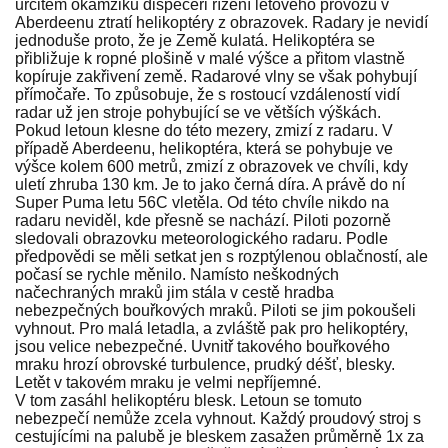
určitém okamžiku dispečeři řízení letového provozu v
Aberdeenu ztratí helikoptéry z obrazovek. Radary je nevidí
jednoduše proto, že je Země kulatá. Helikoptéra se
přibližuje k ropné plošině v malé výšce a přitom vlastně
kopíruje zakřivení země. Radarové vlny se však pohybují
přímočaře. To způsobuje, že s rostoucí vzdáleností vidí
radar už jen stroje pohybující se ve větších výškách.
Pokud letoun klesne do této mezery, zmizí z radaru. V
případě Aberdeenu, helikoptéra, která se pohybuje ve
výšce kolem 600 metrů, zmizí z obrazovek ve chvíli, kdy
uletí zhruba 130 km. Je to jako černá díra. A právě do ní
Super Puma letu 56C vletěla. Od této chvíle nikdo na
radaru neviděl, kde přesně se nachází. Piloti pozorně
sledovali obrazovku meteorologického radaru. Podle
předpovědi se měli setkat jen s rozptýlenou oblačností, ale
počasí se rychle měnilo. Namísto neškodných
načechraných mraků jim stála v cestě hradba
nebezpečných bouřkových mraků. Piloti se jim pokoušeli
vyhnout. Pro malá letadla, a zvláště pak pro helikoptéry,
jsou velice nebezpečné. Uvnitř takového bouřkového
mraku hrozí obrovské turbulence, prudký déšť, blesky.
Letět v takovém mraku je velmi nepříjemné.
V tom zasáhl helikoptéru blesk. Letoun se tomuto
nebezpečí nemůže zcela vyhnout. Každý proudový stroj s
cestujícími na palubě je bleskem zasažen průměrně 1x za