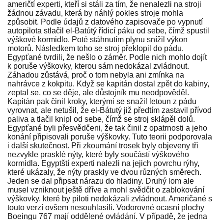
američtí experti, kteří si stáli za tím, že nenalezli na stroji
žádnou závadu, která by náhlý pokles stroje mohla
způsobit. Podle údajů z datového zapisovače po vypnutí
autopilota stlačil el-Batútý řídicí páku od sebe, čímž spustil
výškové kormidlo. Poté stáhnutím plynu snížil výkon
motorů. Následkem toho se stroj překlopil do pádu.
Egypťané tvrdili, že nešlo o záměr. Podle nich mohlo dojít
k poruše výškovky, kterou sám nedokázal zvládnout.
Záhadou zůstává, proč o tom nebyla ani zmínka na
nahrávce z kokpitu. Když se kapitán dostal zpět do kabiny,
zeptal se, co se děje, ale důstojník mu neodpověděl.
Kapitán pak činil kroky, kterými se snažil letoun z pádu
vyrovnat, ale netušil, že el-Bátutý již předtím zastavil přívod
paliva a tlačil knipl od sebe, čímž se stroj sklápěl dolů.
Egypťané byli přesvědčeni, že tak činil z opatrnosti a jeho
konání připisovali poruše výškovky. Tuto teorii podporovala
i další skutečnost. Při zkoumání trosek byly objeveny tři
nezvykle prasklé nýty, které byly součástí výškového
kormidla. Egyptští experti nalezli na jejich povrchu rýhy,
které ukázaly, že nýty praskly ve dvou různých směrech.
Jeden se dal připsat nárazu do hladiny. Druhý lom ale
musel vzniknout ještě dříve a mohl svědčit o zablokování
výškovky, které by piloti nedokázali zvládnout. Američané s
touto verzí ovšem nesouhlasili. Vodorovné ocasní plochy
Boeingu 767 mají oddělené ovládání. V případě, že jedna