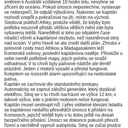
směrem k Austrálii vzdálené 10 hodin letu, nevyhne se
zřícení do oceánu. Pokud únosce neposlechne, vystavuje
se nebezpečí, že odpálí výbušninu. Nakonec se kapitán
rozhodl vzepřít a pokračoval na jih, místo na východ.
Sledoval pobřeží Afriky, protože věděl, že kdyby bylo
potřeba nouzově přistát, většina větších měst zde byla
vybavena letišti. Naneštěstí si toho po nějakém čase
mladící všimli a kapitánovi nezbylo, než nasměrovat stroj
nad oceán. V jeho hlavě se ale zrodil další plán. Zhruba v
polovině cesty mezi Afrikou a Madagasakrem leží
Komorské ostrovy, poslední kapitánova naděje. Přestože u
sebe neměl potřebné mapy, jejich polohu se snažil
odhadnout. V tu chvíli byly palivové nádrže ale téměř
prázdné. Jeden z motorů vysadil a přestal fungovat.
Kokpitem se rozezněl alarm upozorňující na nedostatek
paliva.
Kapitán se zachoval dle standardního postupu.
Automaticky se zapnul záložní generátor, který dodával
elektřinu. Stroj se v tu chvíli nacházel ve výšce 12 km, v
takové výšce, kde s jedním motorem nelze fungovat.
Kapitán musel sestoupit níž. I přes viditelné klesání letadla
se kapitánovi nedařilo přesvědčit únosce k přistání na
Komorech, jejichž letiště bylo v tu dobu ještě na dosah
bezpečného přistání. Únosci se dokonce pokusili převzít
řízení a nechtěně vypnuli autopilota. Stroj se začal prudce