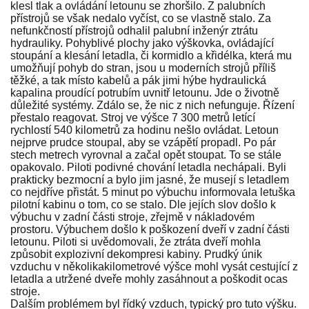
klesl tlak a ovládání letounu se zhoršilo. Z palubních
přístrojů se však nedalo vyčíst, co se vlastně stalo. Za
nefunkčností přístrojů odhalil palubní inženýr ztrátu
hydrauliky. Pohyblivé plochy jako výškovka, ovládající
stoupání a klesání letadla, či kormidlo a křidélka, která mu
umožňují pohyb do stran, jsou u moderních strojů příliš
těžké, a tak místo kabelů a pák jimi hýbe hydraulická
kapalina proudící potrubím uvnitř letounu. Jde o životně
důležité systémy. Zdálo se, že nic z nich nefunguje. Řízení
přestalo reagovat. Stroj ve výšce 7 300 metrů letící
rychlostí 540 kilometrů za hodinu nešlo ovládat. Letoun
nejprve prudce stoupal, aby se vzápětí propadl. Po pár
stech metrech vyrovnal a začal opět stoupat. To se stále
opakovalo. Piloti podivné chování letadla nechápali. Byli
prakticky bezmocní a bylo jim jasné, že musejí s letadlem
co nejdříve přistát. 5 minut po výbuchu informovala letuška
pilotní kabinu o tom, co se stalo. Dle jejích slov došlo k
výbuchu v zadní části stroje, zřejmě v nákladovém
prostoru. Výbuchem došlo k poškození dveří v zadní části
letounu. Piloti si uvědomovali, že ztráta dveří mohla
způsobit explozivní dekompresi kabiny. Prudký únik
vzduchu v několikakilometrové výšce mohl vysát cestující z
letadla a utržené dveře mohly zasáhnout a poškodit ocas
stroje.
Dalším problémem byl řídký vzduch, typický pro tuto výšku.