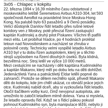
3x05 - Chlapec v kokpitu
22. března 1994 v 16.39 místního času odstartoval z
moskevského letiště Šeremetovo Airbus A310-304, let 593
společnosti Aeroflot na pravidelné lince Moskva-Hong
Kong. Na palubě bylo 63 pasažérů a 9 členů posádky.
Velící důstojník Danilov řídil letadlo přes rušné letové
koridory ven z Moskvy, poté převzal řízení zastupující
kapitán Kudrinskij a druhý pilot Piskarev. Všichni tři patřili
mezi elitu. Let probíhal hladce, po 4 hodinách prolétal
letoun nad Novosibirskem a nacházel se zhruba v
polovině cesty. Technicky velmi vyspělé letadlo Airbus
A310 byl v tu dobu řízen autopilotem, který je u těchto
strojů uzpůsoben na řízení dlouhých úseků. Byla klidná,
bezvětrná noc. Stroj letěl ve výšce 10 000 metrů.
Mezi cestujícími se nacházely i děti kapitána Kudrinského
a kapitán Makarov, který měl po dobu letu na děti dohlížet.
Jedenáctiletá Yana a patnáctiletý Eldar letěli poprvé do
zahraničí. Protože se dětem nechtělo spát, přivedl Makarov
děti do kokpitu, kde jim chtěl ukázat, co obnáší práce jejich
otce. Kudrinskij nabídl dceři, aby si vyzkoušela řídit letadlo.
Otočil tlačítkem volby kurz, čímž nevypnul autopilota, ale
umožnilo to zatočit letadlem mírně doleva. Yana si myslela,
že letadlo opravdu řídí. Když se s řídicí pákou pokusil
pohnout Kudrinského syn, byla manipulace těžší, nebylo ji