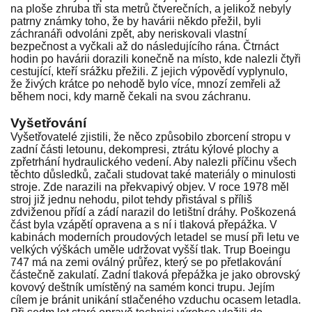
na ploše zhruba tři sta metrů čtverečních, a jelikož nebyly
patrny známky toho, že by havárii někdo přežil, byli
záchranáři odvoláni zpět, aby neriskovali vlastní
bezpečnost a vyčkali až do následujícího rána. Čtrnáct
hodin po havárii dorazili konečně na místo, kde nalezli čtyři
cestující, kteří srážku přežili. Z jejich výpovědí vyplynulo,
že živých krátce po nehodě bylo více, mnozí zemřeli až
během noci, kdy marně čekali na svou záchranu.
Vyšetřování
Vyšetřovatelé zjistili, že něco způsobilo zborcení stropu v
zadní části letounu, dekompresi, ztrátu kýlové plochy a
zpřetrhání hydraulického vedení. Aby nalezli příčinu všech
těchto důsledků, začali studovat také materiály o minulosti
stroje. Zde narazili na překvapivý objev. V roce 1978 měl
stroj již jednu nehodu, pilot tehdy přistával s příliš
zdviženou přídí a zádí narazil do letištní dráhy. Poškozená
část byla vzápětí opravena a s ní i tlaková přepážka. V
kabinách moderních proudových letadel se musí při letu ve
velkých výškách uměle udržovat vyšší tlak. Trup Boeingu
747 má na zemi oválný průřez, který se po přetlakování
částečně zakulatí. Zadní tlaková přepážka je jako obrovský
kovový deštník umístěný na samém konci trupu. Jejím
cílem je bránit unikání stlačeného vzduchu ocasem letadla.