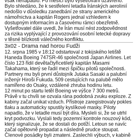
však nenapadlo. Po měsíci bylo vyšetřování uzavřeno.
Bylo shledáno, že k sestřelení letadla Íránských aerolinií
nedošlo v důsledku zanedbání ze strany amerického
námořnictva a kapitán Rogers jednal vzhledem k
dostupným informacím a časovému rámci obezřetně.
Vyšetřovatel dále uvedl, že Írán musí nést zodpovědnost
za rizika vyplývající z provozování osobní letecké dopravy
v těsné blízkosti válečného konfliktu.
3x02 - Drama nad horou Fudži
12. srpna 1985 v 18:12 odstartoval z tokijského letiště
Haneda Boeing 747SR-46 společnosti Japan Airlines. Let
číslo 123 řídil devětačtyřicetiletý kapitán Masami
Takahama, který se řadil mezi špičku pilotů společnosti.
Partnery mu byli první důstojník Jutaka Sasaki a palubní
inženýr Hiroši Fukuda. 509 cestujících na palubě mělo
namířeno do Osaky, vzdálené zhruba hodinu letu.
12 minut po startu letěl Boeing ve výšce 7 300 metrů.
Právě v tu chvíli se ozvala rána podobná zvuku exploze. Z
kabiny začal unikat vzduch. Přístroje zaregistrovaly pokles
tlaku a automaticky spustily kyslíkové masky. Piloty
napadlo, že v letadle musí být díra. Mysleli si, že se utrhl
kryt podvozku. Vyslali tedy pozemní kontrole nouzový kód,
který signalizuje, že se dostali do potíží. Letoun se navíc
začal opětovně propadat a následně prudce stoupat.
Členové posádky byli zmateni. Zaslechli výbuch, v kabině