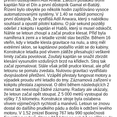
prvním důstojníkem Adíl Anwar. Záložní posádku tvořili
kapitán Núr el Dín a první důstojník Gamal el-Batútý.
Řízení bylo obvykle po několik hodin zajišťováno vysoce
automatizovanými systémy. V 1.40 se nabídl pomocný
první důstojník, že vystřídá Adíl Anwara, který s nabídkou
souhlasil a opustil pilotní kabinu. O pár sekund později
odešel z kokpitu i kapitán el Habši, který si musel odskočit.
Náhle se letoun zhoupl a začal prudce klesat. Příď byla
namířena k zemi a v letadle vznikl stav beztíže. Během 16
vteřin, kdy v letadle klesla gravitace na nulu, a stroj měl
extrémní sklon, se kapitánovi podařilo vrátit se do kabiny.
Konstrukce letadla pod vlivem zátěže přesahující veškeré
limity začala povolovat. Zoufalý kapitán se snažil zbrzdit
klesání vysunutím vzdušných brzd na křídlech. Stroj tak
začal zpomalovat. Stále však ještě prudce klesal, ale příď
letounu se pomalu zvedala. Nulovou gravitaci vystřídalo
dvojnásobné přetížení. Vzápětí přestaly fungovat motory a
výpadek proudu vrhl letadlo do tmy. Záznamová zařízení v
kokpitu přestala zapisovat. O dění během následujících 2
minut tak neexistují žádné záznamy. Radary ale ukázaly,
že letoun začal opět stoupat. Z 5 000 metrů vystoupal do
výšky 7,5 kilometru. Konstrukce stroje byla oslabena
vlivem výjimečných rychlostí a manévrů. Letoun se znovu
dostal do dalšího prudkého pádu a došlo k odtržení levého
motoru. V 1.52 zmizel Boeing 767 letu 990 společnosti