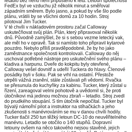
letadlo bez něho není připuštěno k letu. Letoun společnosti
FedEx byl ve vzduchu již několik minut a směřoval
západním směrem. Bylo jasno, a pokud by vše šlo podle
plánu, vrátili by se všichni domů za 10 hodin. Stroj
pilotoval Jim Tucker.
V té chvíli v nákladovém prostoru začal Calloway
uskutečňovat svůj plán. Plán, který připravoval několik
dnů. Původně zamýšlel, že si s sebou vezme letecký vak,
ale měl ho v opravě. Tak si namísto toho připravil kytarové
pouzdro. Nebylo příliš pravděpodobné, že by ho jako
zaměstnance společnosti kontrolovali. Calloway do něj
uschoval potřebné nástroje pro uskutečnění svého plánu –
kladiva a harpunu. Dveře do kokpitu byly otevřené,
Calloway vešel dovnitř a udeřil Tuckera do hlavy. Členové
posádky byli v šoku. Pak se vrhl na ostatní. Přestože
utrpěli vážná zranění, stále zůstávali při vědomí. Rvačka
se přesunula do kuchyňky za kabinu. Tucker, který zůstal u
řízení, zareagoval velmi pohotově a uvědomil si, že proti
útočníkovi má jedinou možnou zbraň – letadlo. Stroj zvedl
do prudkého stoupání. S tím útočník nepočítal. Tucker byl
bývalý námořní pilot a instruktor na stíhačkách a jeho
zkušenosti s manévrováním se mu v danou chvíli hodily.
Tucker tlačil 250 tun těžký letoun DC-10 do neuvěřitelného
manévru. Letadlo se otočilo o 140 stupňů. Dopravní
letouny ovšem na něco takového nejsou stavěné, jejich