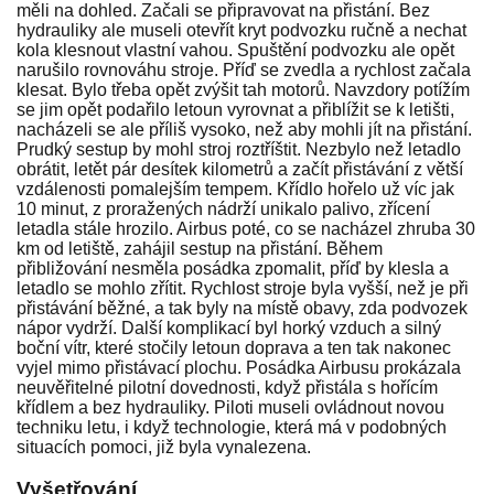
měli na dohled. Začali se připravovat na přistání. Bez
hydrauliky ale museli otevřít kryt podvozku ručně a nechat
kola klesnout vlastní vahou. Spuštění podvozku ale opět
narušilo rovnováhu stroje. Příď se zvedla a rychlost začala
klesat. Bylo třeba opět zvýšit tah motorů. Navzdory potížím
se jim opět podařilo letoun vyrovnat a přiblížit se k letišti,
nacházeli se ale příliš vysoko, než aby mohli jít na přistání.
Prudký sestup by mohl stroj roztříštit. Nezbylo než letadlo
obrátit, letět pár desítek kilometrů a začít přistávání z větší
vzdálenosti pomalejším tempem. Křídlo hořelo už víc jak
10 minut, z proražených nádrží unikalo palivo, zřícení
letadla stále hrozilo. Airbus poté, co se nacházel zhruba 30
km od letiště, zahájil sestup na přistání. Během
přibližování nesměla posádka zpomalit, příď by klesla a
letadlo se mohlo zřítit. Rychlost stroje byla vyšší, než je při
přistávání běžné, a tak byly na místě obavy, zda podvozek
nápor vydrží. Další komplikací byl horký vzduch a silný
boční vítr, které stočily letoun doprava a ten tak nakonec
vyjel mimo přistávací plochu. Posádka Airbusu prokázala
neuvěřitelné pilotní dovednosti, když přistála s hořícím
křídlem a bez hydrauliky. Piloti museli ovládnout novou
techniku letu, i když technologie, která má v podobných
situacích pomoci, již byla vynalezena.
Vyšetřování