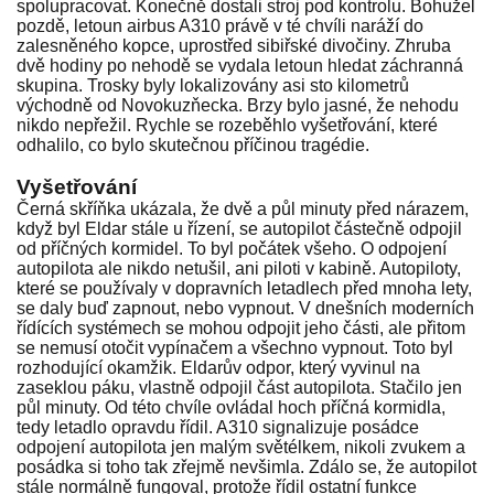
spolupracovat. Konečně dostali stroj pod kontrolu. Bohužel
pozdě, letoun airbus A310 právě v té chvíli naráží do
zalesněného kopce, uprostřed sibiřské divočiny. Zhruba
dvě hodiny po nehodě se vydala letoun hledat záchranná
skupina. Trosky byly lokalizovány asi sto kilometrů
východně od Novokuzňecka. Brzy bylo jasné, že nehodu
nikdo nepřežil. Rychle se rozeběhlo vyšetřování, které
odhalilo, co bylo skutečnou příčinou tragédie.
Vyšetřování
Černá skříňka ukázala, že dvě a půl minuty před nárazem,
když byl Eldar stále u řízení, se autopilot částečně odpojil
od příčných kormidel. To byl počátek všeho. O odpojení
autopilota ale nikdo netušil, ani piloti v kabině. Autopiloty,
které se používaly v dopravních letadlech před mnoha lety,
se daly buď zapnout, nebo vypnout. V dnešních moderních
řídících systémech se mohou odpojit jeho části, ale přitom
se nemusí otočit vypínačem a všechno vypnout. Toto byl
rozhodující okamžik. Eldarův odpor, který vyvinul na
zaseklou páku, vlastně odpojil část autopilota. Stačilo jen
půl minuty. Od této chvíle ovládal hoch příčná kormidla,
tedy letadlo opravdu řídil. A310 signalizuje posádce
odpojení autopilota jen malým světélkem, nikoli zvukem a
posádka si toho tak zřejmě nevšimla. Zdálo se, že autopilot
stále normálně fungoval, protože řídil ostatní funkce