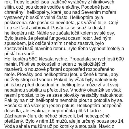
rok. Trupy letadel jsou tradičně vyráběny z hliníkových
slitin, což jsou dobré vodiče elektřiny. Podobně jsou
chráněny i helikoptéry, které jsou nad Severním mořem
vystaveny bleskům velmi často. Helikoptéra byla
poškozena. Ale posádka nevěděla, jak vážné to je. Celý
trup se třásl a vibroval. Posádka se snažila dostat
helikoptéru níž. Náhle se začala točit kolem svislé osy.
Bylo jasné, že přestal fungovat ocasní rotor. Jediným
způsobem, jak otáčení zmírnit nebo zastavit, bylo
zastavení listů hlavního rotoru. Bylo třeba vypnout motory a
přistát na vodě.
Helikoptéra 56C klesala rychle. Propadala se rychlostí 600
m/min. Piloti se pokoušeli o jeden z nejsložitějších
manévrů, o nouzové přistání doprostřed rozbouřeného
moře. Plováky pod helikoptérou jsou určené k tomu, aby
udržely stroj nad vodou. Pokud by však byly nafouknuty
příliš brzy před dosednutím, helikoptéra může ztratit svoji
nepatrnou stabilitu a překotit se. Vhodný okamžik se však
nesmí propást, to by se zase plováky nestačily nafouknout.
Pak by na nich helikoptéra nemohla plout a potopila by se.
Posádka má však jen jeden pokus. Helikoptéra bezpečně
dosedla, ale evakuace neproběhla příliš hladce.
Záchranný člun, do něhož přesedli, byl nebezpečně
přetížený. Bylo v něm 18 mužů, ale je určený pouze pro 14.
Voda sahala mužům už po kotníky a stoupala. Navíc z