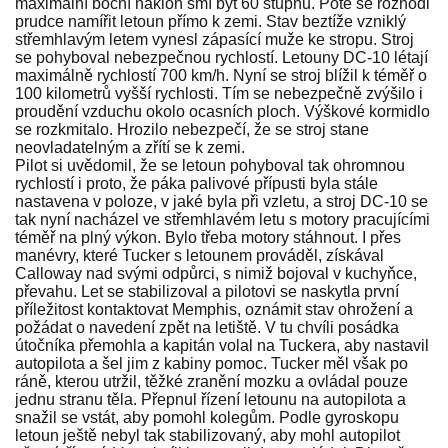
maximální boční náklon smí být 60 stupňů. Poté se rozhodl
prudce namířit letoun přímo k zemi. Stav beztíže vzniklý
střemhlavým letem vynesl zápasící muže ke stropu. Stroj
se pohyboval nebezpečnou rychlostí. Letouny DC-10 létají
maximálně rychlostí 700 km/h. Nyní se stroj blížil k téměř o
100 kilometrů vyšší rychlosti. Tím se nebezpečně zvýšilo i
proudění vzduchu okolo ocasních ploch. Výškové kormidlo
se rozkmitalo. Hrozilo nebezpečí, že se stroj stane
neovladatelným a zřítí se k zemi.
Pilot si uvědomil, že se letoun pohyboval tak ohromnou
rychlostí i proto, že páka palivové přípusti byla stále
nastavena v poloze, v jaké byla při vzletu, a stroj DC-10 se
tak nyní nacházel ve střemhlavém letu s motory pracujícími
téměř na plný výkon. Bylo třeba motory stáhnout. I přes
manévry, které Tucker s letounem prováděl, získával
Calloway nad svými odpůrci, s nimiž bojoval v kuchyňce,
převahu. Let se stabilizoval a pilotovi se naskytla první
příležitost kontaktovat Memphis, oznámit stav ohrožení a
požádat o navedení zpět na letiště. V tu chvíli posádka
útočníka přemohla a kapitán volal na Tuckera, aby nastavil
autopilota a šel jim z kabiny pomoc. Tucker měl však po
ráně, kterou utržil, těžké zranění mozku a ovládal pouze
jednu stranu těla. Přepnul řízení letounu na autopilota a
snažil se vstát, aby pomohl kolegům. Podle gyroskopu
letoun ještě nebyl tak stabilizovaný, aby mohl autopilot