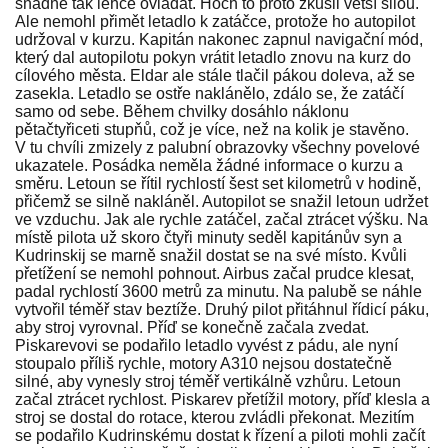
snadné tak lehce ovládat. Hoch to proto zkusil větší silou.
Ale nemohl přimět letadlo k zatáčce, protože ho autopilot
udržoval v kurzu. Kapitán nakonec zapnul navigační mód,
který dal autopilotu pokyn vrátit letadlo znovu na kurz do
cílového města. Eldar ale stále tlačil pákou doleva, až se
zasekla. Letadlo se ostře naklánělo, zdálo se, že zatáčí
samo od sebe. Během chvilky dosáhlo náklonu
pětačtyřiceti stupňů, což je více, než na kolik je stavěno.
V tu chvíli zmizely z palubní obrazovky všechny povelové
ukazatele. Posádka neměla žádné informace o kurzu a
směru. Letoun se řítil rychlostí šest set kilometrů v hodině,
přičemž se silně nakláněl. Autopilot se snažil letoun udržet
ve vzduchu. Jak ale rychle zatáčel, začal ztrácet výšku. Na
místě pilota už skoro čtyři minuty seděl kapitánův syn a
Kudrinskij se marně snažil dostat se na své místo. Kvůli
přetížení se nemohl pohnout. Airbus začal prudce klesat,
padal rychlostí 3600 metrů za minutu. Na palubě se náhle
vytvořil téměř stav beztíže. Druhý pilot přitáhnul řídicí páku,
aby stroj vyrovnal. Příď se konečně začala zvedat.
Piskarevovi se podařilo letadlo vyvést z pádu, ale nyní
stoupalo příliš rychle, motory A310 nejsou dostatečně
silné, aby vynesly stroj téměř vertikálně vzhůru. Letoun
začal ztrácet rychlost. Piskarev přetížil motory, příď klesla a
stroj se dostal do rotace, kterou zvládli překonat. Mezitím
se podařilo Kudrinskému dostat k řízení a piloti mohli začít