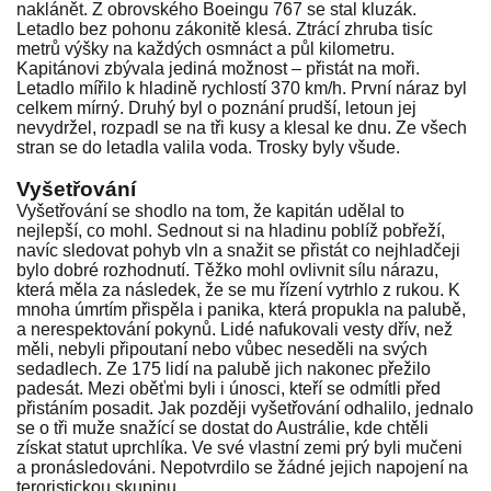
naklánět. Z obrovského Boeingu 767 se stal kluzák.
Letadlo bez pohonu zákonitě klesá. Ztrácí zhruba tisíc
metrů výšky na každých osmnáct a půl kilometru.
Kapitánovi zbývala jediná možnost – přistát na moři.
Letadlo mířilo k hladině rychlostí 370 km/h. První náraz byl
celkem mírný. Druhý byl o poznání prudší, letoun jej
nevydržel, rozpadl se na tři kusy a klesal ke dnu. Ze všech
stran se do letadla valila voda. Trosky byly všude.
Vyšetřování
Vyšetřování se shodlo na tom, že kapitán udělal to
nejlepší, co mohl. Sednout si na hladinu poblíž pobřeží,
navíc sledovat pohyb vln a snažit se přistát co nejhladčeji
bylo dobré rozhodnutí. Těžko mohl ovlivnit sílu nárazu,
která měla za následek, že se mu řízení vytrhlo z rukou. K
mnoha úmrtím přispěla i panika, která propukla na palubě,
a nerespektování pokynů. Lidé nafukovali vesty dřív, než
měli, nebyli připoutaní nebo vůbec neseděli na svých
sedadlech. Ze 175 lidí na palubě jich nakonec přežilo
padesát. Mezi oběťmi byli i únosci, kteří se odmítli před
přistáním posadit. Jak později vyšetřování odhalilo, jednalo
se o tři muže snažící se dostat do Austrálie, kde chtěli
získat statut uprchlíka. Ve své vlastní zemi prý byli mučeni
a pronásledováni. Nepotvrdilo se žádné jejich napojení na
teroristickou skupinu.