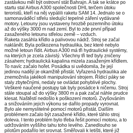
zastávkou měl být ostrovní stát Bahrajn. A tak se krátce po
startu stal Airbus A300 společnosti DHL terčem útoku
teroristů, kteří na něj vypálili raketu SAM 14. Jednalo se o
samonaváděcí střelu sledující tepelné záření vydávané
motory. Letouny jsou vystaveny hrozbě pozemního útoku
až do výšky 3000 m nad zemí. Byl to zde první případ
zasaženého letounu střelou země – vzduch.
Raketa zasáhla křídlo a palivovou nádrž. Stroj se začal
naklánět. Byla poškozena hydraulika, bez které nebylo
možné letoun řídit. Airbus A300 má tři hydraulické systémy,
na kterých je zcela závislý. Všechny tři teď byly zničeny
zásahem; hydraulická kapalina mizela zasaženým křídlem.
To navíc začalo hořet. Posádka si uvědomila, že její
jedinou nadějí je okamžitě přistát. Vyřazená hydraulika ale
znemožnila jakékoli manipulování strojem. Řídicí páky se
staly zbytečnými, nedaly se ovládat pohyblivé plochy.
Veškeré naučené postupy tak byly posádce k ničemu. Stroj
stále stoupal až do výšky 3800 m a pak začal náhle prudce
klesat. Naštěstí nedošlo k poškození motorů. Zvyšováním
a snižováním jejich výkonu se dařilo propady vyrovnat.
Bylo ale nemyslitelné pomocí motorů přistát. Dalším
problémem začalo být zasažené křídlo, které táhlo stroj
doleva. I tento problém bylo třeba řešit pomocí motoru, a to
udržováním vyššího tahu toho levého. Zanedlouho se
pilotům podařilo let srovnat. Směřovali k letišti, které již