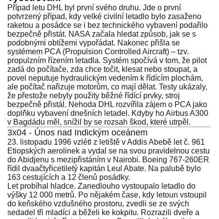
Případ letu DHL byl první svého druhu. Jde o první
potvrzený případ, kdy velké civilní letadlo bylo zasaženo
raketou a posádce se i bez technického vybavení podařilo
bezpečně přistát. NASA začala hledat způsob, jak se s
podobnými obtížemi vypořádat. Nakonec přišla se
systémem PCA (Propulsion Controlled Aircraft) – tzv.
propulzním řízením letadla. Systém spočívá v tom, že pilot
zadá do počítače, zda chce točit, klesat nebo stoupat, a
povel neputuje hydraulickým vedením k řídícím plochám,
ale počítač nařizuje motorům, co mají dělat. Testy ukázaly,
že přestože nebyly použity běžné řídící prvky, stroj
bezpečně přistál. Nehoda DHL rozvířila zájem o PCA jako
doplňku vybavení dnešních letadel. Kdyby ho Airbus A300
v Bagdádu měl, snížil by se rozsah škod, které utrpěl.
3x04 - Únos nad Indickým oceánem
23. listopadu 1996 vzlétl z letiště v Addis Abebě let č. 961
Etiopských aerolinek a vydal se na svou pravidelnou cestu
do Abidjenu s mezipřistáním v Nairobi. Boeing 767-260ER
řídil dvaačtyřicetiletý kapitán Leul Abate. Na palubě bylo
163 cestujících a 12 členů posádky.
Let probíhal hladce. Zanedlouho vystoupalo letadlo do
výšky 12 000 metrů. Po nějakém čase, kdy letoun vstoupil
do keňského vzdušného prostoru, zvedli se ze svých
sedadel tři mladíci a běželi ke kokpitu. Rozrazili dveře a