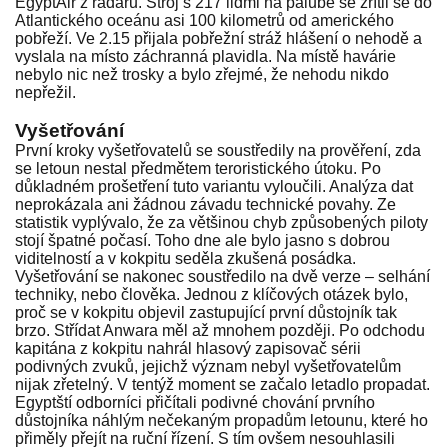
EgyptAir z radarů. Stroj s 217 lidmi na palubě se zřítil se do
Atlantického oceánu asi 100 kilometrů od amerického
pobřeží. Ve 2.15 přijala pobřežní stráž hlášení o nehodě a
vyslala na místo záchranná plavidla. Na místě havárie
nebylo nic než trosky a bylo zřejmé, že nehodu nikdo
nepřežil.
Vyšetřování
První kroky vyšetřovatelů se soustředily na prověření, zda
se letoun nestal předmětem teroristického útoku. Po
důkladném prošetření tuto variantu vyloučili. Analýza dat
neprokázala ani žádnou závadu technické povahy. Ze
statistik vyplývalo, že za většinou chyb způsobených piloty
stojí špatné počasí. Toho dne ale bylo jasno s dobrou
viditelností a v kokpitu seděla zkušená posádka.
Vyšetřování se nakonec soustředilo na dvě verze – selhání
techniky, nebo člověka. Jednou z klíčových otázek bylo,
proč se v kokpitu objevil zastupující první důstojník tak
brzo. Střídat Anwara měl až mnohem později. Po odchodu
kapitána z kokpitu nahrál hlasový zapisovač sérii
podivných zvuků, jejichž význam nebyl vyšetřovatelům
nijak zřetelný. V tentýž moment se začalo letadlo propadat.
Egyptští odborníci přičítali podivné chování prvního
důstojníka náhlým nečekaným propadům letounu, které ho
přiměly přejít na ruční řízení. S tím ovšem nesouhlasili