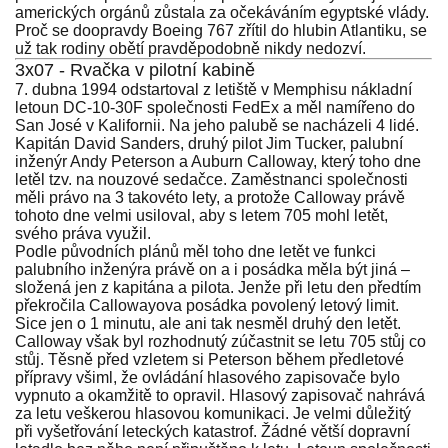
amerických orgánů zůstala za očekáváním egyptské vlády.
Proč se doopravdy Boeing 767 zřítil do hlubin Atlantiku, se
už tak rodiny obětí pravděpodobně nikdy nedozví.
3x07 - Rvačka v pilotní kabině
7. dubna 1994 odstartoval z letiště v Memphisu nákladní
letoun DC-10-30F společnosti FedEx a měl namířeno do
San José v Kalifornii. Na jeho palubě se nacházeli 4 lidé.
Kapitán David Sanders, druhý pilot Jim Tucker, palubní
inženýr Andy Peterson a Auburn Calloway, který toho dne
letěl tzv. na nouzové sedačce. Zaměstnanci společnosti
měli právo na 3 takovéto lety, a protože Calloway právě
tohoto dne velmi usiloval, aby s letem 705 mohl letět,
svého práva využil.
Podle původních plánů měl toho dne letět ve funkci
palubního inženýra právě on a i posádka měla být jiná –
složená jen z kapitána a pilota. Jenže při letu den předtím
překročila Callowayova posádka povolený letový limit.
Sice jen o 1 minutu, ale ani tak nesměl druhý den letět.
Calloway však byl rozhodnutý zúčastnit se letu 705 stůj co
stůj. Těsně před vzletem si Peterson během předletové
přípravy všiml, že ovládání hlasového zapisovače bylo
vypnuto a okamžitě to opravil. Hlasový zapisovač nahrává
za letu veškerou hlasovou komunikaci. Je velmi důležitý
při vyšetřování leteckých katastrof. Žádné větší dopravní