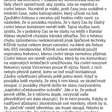
řády všech společností, aby zjistila, zda se nejedná o
civilní letoun. Nicméně je mátlo, jestli časy jsou uváděné v
místním čase, nebo bahrajnském, který užívali na lodi.
Zpoždění Airbusu o necelou půl hodinu mělo navíc za
následek, že si posádka myslela, že v daný čas by žádný
civilní letoun koridorem neměl letět. Tajná služba navíc
zjistila, že v podobný čas se ke startu na letišti v Bandar
Abbas skutečně chystala íránská stíhačka. Šlo o lidskou
chybu způsobenou nedokonalostí jinak špičkové techniky.
Křižník vyslal celkem deset varování, na které ale Airbus
letu 655 neodpovídal. Křižník ovšem sedmkrát použil
vojenskou frekvenci, kterou civilní stroje nemohou přijímat.
Civilní letoun ani neměl vysílačku, která by mu komunikaci
na vojenských kmitočtech umožňovala. Na civilní nouzové
frekvenci vyslal Vincennes pouze tři výzvy. Navíc z nich
nebylo přesně patrné, koho se loď snaží kontaktovat.
Závěry vyšetřování přinesly ještě jednu teorii. Když si
posádka lodě myslela, že stroj k nim klesá, ve skutečnosti
stoupal. U posádky zřejmě došlo ke stavu nazývanému
„naplnění očekávaného scénáře“. Jde o to, že pokud
pevně věříte, že k něčemu dojde, nevyvrátí vaše
přesvědčení ani data ukazující, že to není pravda. Kdyby si
nadřízení důstojníci zkontrolovali své monitory, všimli by si,
že „útočník“ neletí střemhlav, ale trvale stoupá. Nikoho to