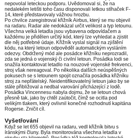
nepovolal leteckou podporu. Uvědomoval si, že na
nedalekém letišti toho času disponovali letkou stíhaček F-
14, které představovaly vážnou hrozbu.
Po chvilce zaregistroval křižník Airbus, který se mu objevil
na radaru. Radar ale nedokázal určit velikost a typ letounu.
Všechna velká letadla jsou vybavena odpovídačem a
každému je přidělen určitý kód, který lze vyhledat a zjistit
dle něj potřebné údaje. Křižník vyslal signál na zjištění
kódu, na který letoun odpověděl automatickým vysláním
odezvy. Obdržený mód ale posádce křižníku neprozradil,
zda se jedná o vojenský či civilní letoun. Posádka lodi se
snažila kontaktovat letadlo na nouzové vojenské frekvenci,
stroj však nereagoval. Po několika dalších neúspěšných
pokusech se s letounem spojit označila posádka křižníku
stroj za nepřátelský. Neidentifikovatelný letoun jako by se
stále přibližoval a nedbal varování přicházející z lodě.
Posádka Vincennesu nabyla dojmu, že se letoun chová
přesně tak, jako by chtěl zaútočit, čímž se ocitla pod
velikým tlakem, který ovlivnil konečné rozhodnutí kapitána
Rogerse. Zničit cíl.
Vyšetřování
Když se let 655 objevil na radaru, vedl křižník bitvu s
íránskými čluny. Byla monitorována všechna letadla v
okruhu sta kilometrů. Posádka též kontrolovala letecké