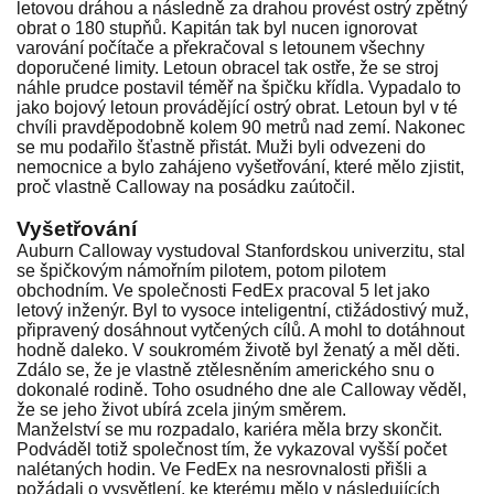
letovou dráhou a následně za drahou provést ostrý zpětný
obrat o 180 stupňů. Kapitán tak byl nucen ignorovat
varování počítače a překračoval s letounem všechny
doporučené limity. Letoun obracel tak ostře, že se stroj
náhle prudce postavil téměř na špičku křídla. Vypadalo to
jako bojový letoun provádějící ostrý obrat. Letoun byl v té
chvíli pravděpodobně kolem 90 metrů nad zemí. Nakonec
se mu podařilo šťastně přistát. Muži byli odvezeni do
nemocnice a bylo zahájeno vyšetřování, které mělo zjistit,
proč vlastně Calloway na posádku zaútočil.
Vyšetřování
Auburn Calloway vystudoval Stanfordskou univerzitu, stal
se špičkovým námořním pilotem, potom pilotem
obchodním. Ve společnosti FedEx pracoval 5 let jako
letový inženýr. Byl to vysoce inteligentní, ctižádostivý muž,
připravený dosáhnout vytčených cílů. A mohl to dotáhnout
hodně daleko. V soukromém životě byl ženatý a měl děti.
Zdálo se, že je vlastně ztělesněním amerického snu o
dokonalé rodině. Toho osudného dne ale Calloway věděl,
že se jeho život ubírá zcela jiným směrem.
Manželství se mu rozpadalo, kariéra měla brzy skončit.
Podváděl totiž společnost tím, že vykazoval vyšší počet
nalétaných hodin. Ve FedEx na nesrovnalosti přišli a
požádali o vysvětlení, ke kterému mělo v následujících