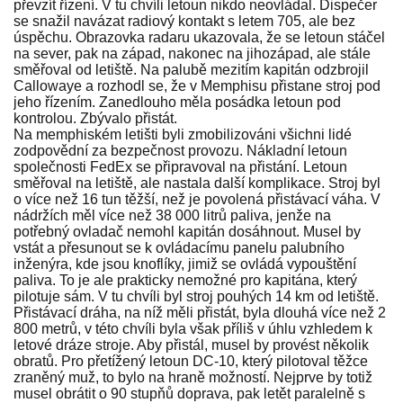
převzít řízení. V tu chvíli letoun nikdo neovládal. Dispečer
se snažil navázat radiový kontakt s letem 705, ale bez
úspěchu. Obrazovka radaru ukazovala, že se letoun stáčel
na sever, pak na západ, nakonec na jihozápad, ale stále
směřoval od letiště. Na palubě mezitím kapitán odzbrojil
Callowaye a rozhodl se, že v Memphisu přistane stroj pod
jeho řízením. Zanedlouho měla posádka letoun pod
kontrolou. Zbývalo přistát.
Na memphiském letišti byli zmobilizováni všichni lidé
zodpovědní za bezpečnost provozu. Nákladní letoun
společnosti FedEx se připravoval na přistání. Letoun
směřoval na letiště, ale nastala další komplikace. Stroj byl
o více než 16 tun těžší, než je povolená přistávací váha. V
nádržích měl více než 38 000 litrů paliva, jenže na
potřebný ovladač nemohl kapitán dosáhnout. Musel by
vstát a přesunout se k ovládacímu panelu palubního
inženýra, kde jsou knoflíky, jimiž se ovládá vypouštění
paliva. To je ale prakticky nemožné pro kapitána, který
pilotuje sám. V tu chvíli byl stroj pouhých 14 km od letiště.
Přistávací dráha, na níž měli přistát, byla dlouhá více než 2
800 metrů, v této chvíli byla však příliš v úhlu vzhledem k
letové dráze stroje. Aby přistál, musel by provést několik
obratů. Pro přetížený letoun DC-10, který pilotoval těžce
zraněný muž, to bylo na hraně možností. Nejprve by totiž
musel obrátit o 90 stupňů doprava, pak letět paralelně s