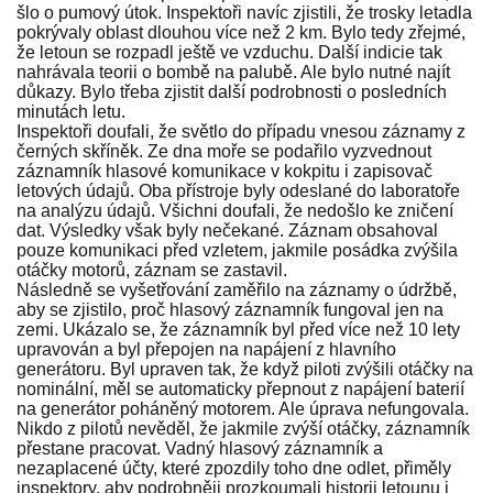
šlo o pumový útok. Inspektoři navíc zjistili, že trosky letadla
pokrývaly oblast dlouhou více než 2 km. Bylo tedy zřejmé,
že letoun se rozpadl ještě ve vzduchu. Další indicie tak
nahrávala teorii o bombě na palubě. Ale bylo nutné najít
důkazy. Bylo třeba zjistit další podrobnosti o posledních
minutách letu.
Inspektoři doufali, že světlo do případu vnesou záznamy z
černých skříněk. Ze dna moře se podařilo vyzvednout
záznamník hlasové komunikace v kokpitu i zapisovač
letových údajů. Oba přístroje byly odeslané do laboratoře
na analýzu údajů. Všichni doufali, že nedošlo ke zničení
dat. Výsledky však byly nečekané. Záznam obsahoval
pouze komunikaci před vzletem, jakmile posádka zvýšila
otáčky motorů, záznam se zastavil.
Následně se vyšetřování zaměřilo na záznamy o údržbě,
aby se zjistilo, proč hlasový záznamník fungoval jen na
zemi. Ukázalo se, že záznamník byl před více než 10 lety
upravován a byl přepojen na napájení z hlavního
generátoru. Byl upraven tak, že když piloti zvýšili otáčky na
nominální, měl se automaticky přepnout z napájení baterií
na generátor poháněný motorem. Ale úprava nefungovala.
Nikdo z pilotů nevěděl, že jakmile zvýší otáčky, záznamník
přestane pracovat. Vadný hlasový záznamník a
nezaplacené účty, které zpozdily toho dne odlet, přiměly
inspektory, aby podrobněji prozkoumali historii letounu i