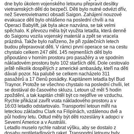
dne bylo úkolem vojenského letounu přepravit desítky
vietnamských dětí do bezpečí. Děti bylo nutné odvézt dřív,
než Severovietnamci obsadí Saigon. Zahájení nouzové
evakuace dětí bylo ohlášeno na poslední chvíli a na
Operaci Babylift, jak byla akce nazvána, se tak velmi
spěchalo. K převozu měla být využita letadla, která denně
do Saigonu vozila vojenský materiál a zpět se vracela
prázdná. Takže bylo nařízeno, že při zpátečních letech
budou přepravovat děti. V rámci první operace se na cestu
chystalo celkem 247 dětí. 145 nejmenších dětí bylo
připoutáno v horním prostoru pro pasažéry a ve spodním
nákladovém prostoru bylo 102 starších dětí. Dole cestovalo
ještě několik dospělých z americké ambasády, kteří na děti
dávali pozor. Na palubě se celkem nacházelo 311
pasažérů a 17 členů posádky. Kapitánem letadla byl Bud
Traynor. Protože se všechno chystalo na poslední chvíli, let
se dostával do časového skluzu. Letoun už měl 5 hodin
zpoždění, a tak kapitán chtěl být co nejdříve ve vzduchu.
Rychle přikázal zavřít vrata nákladového prostoru a v
16:03 letadlo odstartovalo. Transportní letoun mířil na
leteckou základnu Clark na Filipínách, vzdálenou dvě a
půl hodiny letu. Odtud měly být děti rozeslány k adopci v
Severní Americe a v Austrálii.
Letadlo muselo rychle nabrat výšku, aby se dostalo z
dosahu protiletadlových raket. Transportní letouny byly