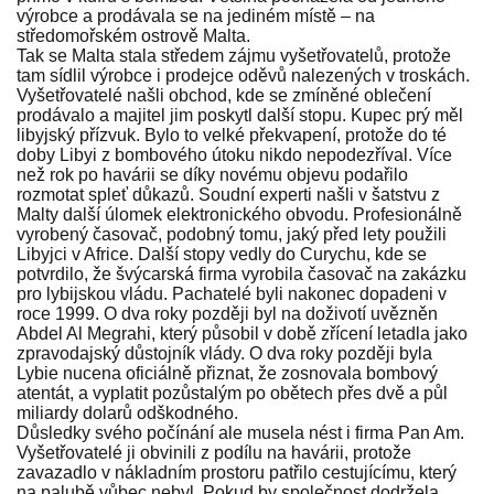
výrobce a prodávala se na jediném místě – na
středomořském ostrově Malta.
Tak se Malta stala středem zájmu vyšetřovatelů, protože
tam sídlil výrobce i prodejce oděvů nalezených v troskách.
Vyšetřovatelé našli obchod, kde se zmíněné oblečení
prodávalo a majitel jim poskytl další stopu. Kupec prý měl
libyjský přízvuk. Bylo to velké překvapení, protože do té
doby Libyi z bombového útoku nikdo nepodezříval. Více
než rok po havárii se díky novému objevu podařilo
rozmotat spleť důkazů. Soudní experti našli v šatstvu z
Malty další úlomek elektronického obvodu. Profesionálně
vyrobený časovač, podobný tomu, jaký před lety použili
Libyjci v Africe. Další stopy vedly do Curychu, kde se
potvrdilo, že švýcarská firma vyrobila časovač na zakázku
pro lybijskou vládu. Pachatelé byli nakonec dopadeni v
roce 1999. O dva roky později byl na doživotí uvězněn
Abdel Al Megrahi, který působil v době zřícení letadla jako
zpravodajský důstojník vlády. O dva roky později byla
Lybie nucena oficiálně přiznat, že zosnovala bombový
atentát, a vyplatit pozůstalým po obětech přes dvě a půl
miliardy dolarů odškodného.
Důsledky svého počínání ale musela nést i firma Pan Am.
Vyšetřovatelé ji obvinili z podílu na havárii, protože
zavazadlo v nákladním prostoru patřilo cestujícímu, který
na palubě vůbec nebyl. Pokud by společnost dodržela