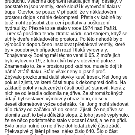
průduchů. Všechna dopravní letadla jich mají desítky. V
podstatě to jsou ventily, které slouží k vyrovnání tlaku v
trupu. Otevřou se pouze V případě, že v nákladovém
prostoru dojde k náhlé dekompresi. Přetlak v kabině by
totiž mohl způsobit zborcení podlahy a poškození
hydrauliky. Přesně to se stalo v roce 1974 nad Paříží.
Turecká posádka tehdy ztratila vládu nad strojem, když se
utrhly dveře nákladového prostoru. Po této nehodě bylo
výrobcům doporučeno instalovat přetlakové ventily, které
by v podobných případech rozdíl tlaků vyrovnaly.
Tchajwanský Boeing měl těchto ventilů 65. Z moře jich
bylo vyloveno 19, z toho čtyři byly v otevřené poloze.
Znamenalo to, že v prostoru pod kabinou muselo dojít k
náhlé ztrátě tlaku. Stále však nebylo jasné proč.
Zbývalo prozkoumat další stovky kusů trosek. Kei Jong se
pokusil zjistit, ve které části trupu k dekompresi došlo. Na
základě polohy nalezených částí počítač stanovil, která z
nich se od letadla odlomila nejdříve. Ze shromážděných
údajů byl sestaven výmluvný obraz toho, co se v
desetikilometrové výšce odehrálo. Kei Jong mohl sledovat
dílo zkázy od začátku až do konce. Zjistil, že nejdříve se
ulomila záď, to byla důležitá stopa. Z toho jasně vyplynulo,
že se něco podstatného stalo v ocasní části, a ne na přídi.
Bylo proto nutné co nejdříve dohledat zbylé části zádě.
Překvapivé zjištění přinesl nález číslo 640. Šlo o část