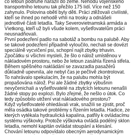
co letoun podruhé narazil do země. Nehodu vojenského
transportního letounu tak přežilo 175 lidí. Více než 150
zahynulo. Polovina obětí byly děti. Práci ztěžovali civilisté,
kteří se ihned po nehodě vrhli na trosky a odnášeli
jednotlivé části letadla. Taky Severovietnamská armáda a
Vietkong, kteří už byli všude kolem, vyšetřovatelům práci
neusnadňovali.
První podezření padlo na sabotáž a bombu na palubě. Aby
se takové podezření případně vyloučilo, nechali se dovézt
speciálně vycvičení psi, schopní najít zbytky trhavin.
Zpočátku si všichni mysleli, že šlo o nálož umístěnou v
nákladovém prostoru, nebo že letoun zasáhla řízená střela.
Během spěšného nakládání se zavazadla pasažérů
důkladně upevnila, ale nebyl čas je pečlivě zkontrolovat.
To nahrávalo spekulacím, že na palubu mohla být
propašována nálož. Psi ale žádné zbytky výbušnin
nevyčenichali a vyšetřovatelé na zbytcích letounu nenašli
žádné stopy po explozi. Bylo zřejmé, že nešlo o útok. Co
tedy způsobilo utržení vrat nákladového prostoru?
Když vyšetřovatelé ohledávali vrak, snažili se zjistit, proč
měla osádka takové problémy s řízením letadla. Hadice, ze
kterých vytékala hydraulická kapalina, patřily k ovládacímu
systému výškovky. Protože výškovka ovládá podélný sklon
letadla, nemohl kapitán ovládat stoupání a klesání.
Chování letounu odpovídalo obecným aerodynamickým