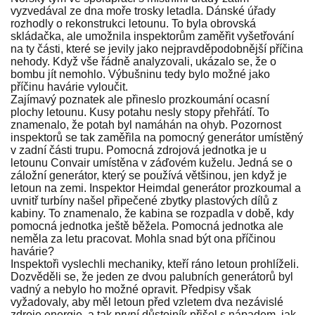
vyzvedával ze dna moře trosky letadla. Dánské úřady
rozhodly o rekonstrukci letounu. To byla obrovská
skládačka, ale umožnila inspektorům zaměřit vyšetřování
na ty části, které se jevily jako nejpravděpodobnější příčina
nehody. Když vše řádně analyzovali, ukázalo se, že o
bombu jít nemohlo. Výbušninu tedy bylo možné jako
příčinu havárie vyloučit.
Zajímavý poznatek ale přineslo prozkoumání ocasní
plochy letounu. Kusy potahu nesly stopy přehřátí. To
znamenalo, že potah byl namáhán na ohyb. Pozornost
inspektorů se tak zaměřila na pomocný generátor umístěný
v zadní části trupu. Pomocná zdrojová jednotka je u
letounu Convair umístěna v záďovém kuželu. Jedná se o
záložní generátor, který se používá většinou, jen když je
letoun na zemi. Inspektor Heimdal generátor prozkoumal a
uvnitř turbíny našel připečené zbytky plastových dílů z
kabiny. To znamenalo, že kabina se rozpadla v době, kdy
pomocná jednotka ještě běžela. Pomocná jednotka ale
neměla za letu pracovat. Mohla snad být ona příčinou
havárie?
Inspektoři vyslechli mechaniky, kteří ráno letoun prohlíželi.
Dozvěděli se, že jeden ze dvou palubních generátorů byl
vadný a nebylo ho možné opravit. Předpisy však
vyžadovaly, aby měl letoun před vzletem dva nezávislé
zdroje energie, a tak první důstojník přišel s nápadem, jak