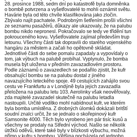
28. prosince 1988, sedm dní po katastrofě byla domněnka
o bombě potvrzena a vyšetřovatelé to mohli oznámit světu.
Havárie byla od této chvíle klasifikována jako zločin.
Zbývalo najít pachatele. Podrobným šetřením prošli všichni
ze seznamu pasažérů, důkazy ale ukazovaly, že na palubu
bombu nikdo nepronesl. Pokračovalo se tedy ve třídění tun
pokrouceného kovu. Vyšetřovatele zajímal především trup
letounu. Všechny části tak dopravili do starého vojenského
hangáru za městem a začali ho opětovně skládat.
Jednotlivé části do sebe pomalu zapadaly a vypovídaly o
tom, jak výbuch na palubě probíhal. Vyplynulo, že bomba
musela být uložena v předním zavazadlovém prostoru.
Podle záznamů o zavazedlech se podařilo zjistit, že kufr
obsahující bombu se na palubu dostal z jiného
navazujícího leteckého spoje. 49 cestujících zahájilo svou
cestu ve Frankfurtu a v Londýně byla jejich zavazadla
přeložena na palubu letu 103. Aerolinky však neověřovaly,
zda majitelé zavazadel skutečně na palubu letadla
nastoupili. Určité vodítko mohl nabídnout kufr, ve kterém
byla bomba umístěna. Z drobných úlomků dokázali britští
soudní znalci určit, že se jednalo o skořepinový kufr
Samsonite 4000. Těch bylo vyrobeno jen pár tisíc kusů a
všechny se prodaly na Střední východ. Našlo se několik
útržků oděvů, které také byly v blízkosti výbuchu, možná
přímo v kufru s bombou. Většina pocházela od jednoho