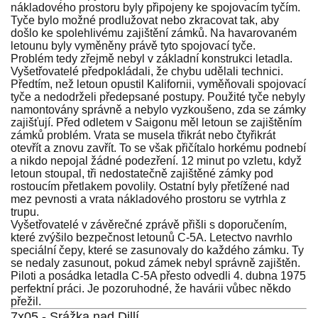
nákladového prostoru byly připojeny ke spojovacím tyčím.
Tyče bylo možné prodlužovat nebo zkracovat tak, aby
došlo ke spolehlivému zajištění zámků. Na havarovaném
letounu byly vyměněny právě tyto spojovací tyče.
Problém tedy zřejmě nebyl v základní konstrukci letadla.
Vyšetřovatelé předpokládali, že chybu udělali technici.
Předtím, než letoun opustil Kalifornii, vyměňovali spojovací
tyče a nedodrželi předepsané postupy. Použité tyče nebyly
namontovány správně a nebylo vyzkoušeno, zda se zámky
zajišťují. Před odletem v Saigonu měl letoun se zajištěním
zámků problém. Vrata se musela třikrát nebo čtyřikrát
otevřít a znovu zavřít. To se však přičítalo horkému podnebí
a nikdo nepojal žádné podezření. 12 minut po vzletu, když
letoun stoupal, tři nedostatečně zajištěné zámky pod
rostoucím přetlakem povolily. Ostatní byly přetížené nad
mez pevnosti a vrata nákladového prostoru se vytrhla z
trupu.
Vyšetřovatelé v závěrečné zprávě přišli s doporučením,
které zvýšilo bezpečnost letounů C-5A. Letectvo navrhlo
speciální čepy, které se zasunovaly do každého zámku. Ty
se nedaly zasunout, pokud zámek nebyl správně zajištěn.
Piloti a posádka letadla C-5A přesto odvedli 4. dubna 1975
perfektní práci. Je pozoruhodné, že havárii vůbec někdo
přežil.
7x05 - Srážka nad Dillí