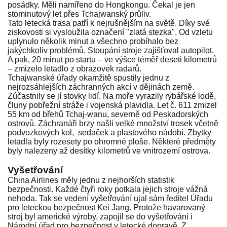
posádky. Měli namířeno do Hongkongu. Čekal je jen
stominutový let přes Tchajwanský průliv.
Tato letecká trasa patří k nejrušnějším na světě. Díky své
ziskovosti si vysloužila označení "zlatá stezka". Od vzletu
uplynulo několik minut a všechno probíhalo bez
jakýchkoliv problémů. Stoupání stroje zajišťoval autopilot.
A pak, 20 minut po startu – ve výšce téměř deseti kilometrů
– zmizelo letadlo z obrazovek radarů.
Tchajwanské úřady okamžitě spustily jednu z
nejrozsáhlejších záchranných akcí v dějinách země.
Zúčastnily se jí stovky lidí. Na moře vyrazily rybářské lodě,
čluny pobřežní stráže i vojenská plavidla. Let č. 611 zmizel
55 km od břehů Tchaj-wanu, severně od Peskadorských
ostrovů. Záchranáři brzy našli velké množství trosek včetně
podvozkových kol, sedaček a plastového nádobí. Zbytky
letadla byly rozesety po ohromné ploše. Některé předměty
byly nalezeny až desítky kilometrů ve vnitrozemí ostrova.
Vyšetřování
China Airlines měly jednu z nejhorších statistik
bezpečnosti. Každé čtyři roky potkala jejich stroje vážná
nehoda. Tak se vedení vyšetřování ujal sám ředitel Úřadu
pro leteckou bezpečnost Kei Jang. Protože havarovaný
stroj byl americké výroby, zapojil se do vyšetřování i
Národní úřad pro bezpečnost v letecké dopravě. Z