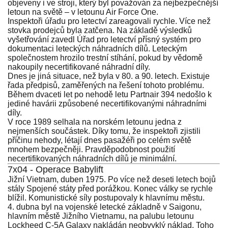
objeveny i ve stroji, který byl považován za nejbezpečnější
letoun na světě – v letounu Air Force One.
Inspektoři úřadu pro letectví zareagovali rychle. Více než
stovka prodejců byla zatčena. Na základě výsledků
vyšetřování zavedl Úřad pro letectví přísný systém pro
dokumentaci leteckých náhradních dílů. Leteckým
společnostem hrozilo trestní stíhání, pokud by vědomě
nakoupily necertifikované náhradní díly.
Dnes je jiná situace, než byla v 80. a 90. letech. Existuje
řada předpisů, zaměřených na řešení tohoto problému.
Během dvaceti let po nehodě letu Partnair 394 nedošlo k
jediné havárii způsobené necertifikovanými náhradními
díly.
V roce 1989 selhala na norském letounu jedna z
nejmenších součástek. Díky tomu, že inspektoři zjistili
příčinu nehody, létají dnes pasažéři po celém světě
mnohem bezpečněji. Pravděpodobnost použití
necertifikovaných náhradních dílů je minimální.
7x04 - Operace Babylift
Jižní Vietnam, duben 1975. Po více než deseti letech bojů
stály Spojené státy před porážkou. Konec války se rychle
blížil. Komunistické síly postupovaly k hlavnímu městu.
4. dubna byl na vojenské letecké základně v Saigonu,
hlavním městě Jižního Vietnamu, na palubu letounu
Lockheed C-5A Galaxy nakládán neobvyklý náklad. Toho