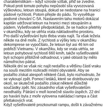
charakteristikám – když vzroste vztlak, příď se zvedne.
Pokud proti tomuto pohybu nepůsobí síla vyvozovaná
výškovkou, letoun stoupá, dokud se nedostane na hranici
pádové rychlosti. Potom přejde do pádu. To vysvětluje
podivné chování C-5A. Nastavením tahu motorů dokázal
kapitán udržovat letoun na hranici mezi stoupáním a
pádem. Vyšetřovatelé předpokládali, že se hadice přetrhly
v okamžiku, kdy se utrhla vrata nákladového prostoru.
Pro další vyšetřování bylo třeba vrata najít. Ta však ležela
někde na dně moře. Z rychlosti a výšky letu v okamžiku
dekomprese se vypočítalo, že letoun byl asi 46 km od
pobřeží Vietnamu. V okamžiku, kdy se vrata utrhla, se
letoun pohyboval rychlostí 660 km/h, takže vyšetřovatelé
byli schopni přibližně odhadnout, v jaké oblasti by mělo
námořnictvo pátrat.
Několik dní se však nic najít nedařilo a většinu částí vraku
na souši mezitím rozkradli místní obyvatelé. Aby se
podařilo získat alespoň některé části, bylo rozhodnuto, že
se vykoupí zpět. Pomocí letáků, které se distribuovaly po
okolí, se skutečně podařilo získat některé důležité
součástky zpět. Nic zásadního však vyšetřovatelům
neodhalily. Pátrání v moři konečně slavilo úspěch. 22 dní
po havárii byla z moře vylovena nakládací rampa a část
přetlakových vrat.
Když vyšetřovatelé prozkoumali rampu, došli k závažnému