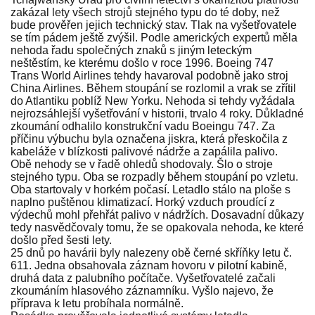
zakázal lety všech strojů stejného typu do té doby, než
bude prověřen jejich technický stav. Tlak na vyšetřovatele
se tím pádem ještě zvýšil. Podle amerických expertů měla
nehoda řadu společných znaků s jiným leteckým
neštěstím, ke kterému došlo v roce 1996. Boeing 747
Trans World Airlines tehdy havaroval podobně jako stroj
China Airlines. Během stoupání se rozlomil a vrak se zřítil
do Atlantiku poblíž New Yorku. Nehoda si tehdy vyžádala
nejrozsáhlejší vyšetřování v historii, trvalo 4 roky. Důkladné
zkoumání odhalilo konstrukční vadu Boeingu 747. Za
příčinu výbuchu byla označena jiskra, která přeskočila z
kabeláže v blízkosti palivové nádrže a zapálila palivo.
Obě nehody se v řadě ohledů shodovaly. Šlo o stroje
stejného typu. Oba se rozpadly během stoupání po vzletu.
Oba startovaly v horkém počasí. Letadlo stálo na ploše s
naplno puštěnou klimatizací. Horký vzduch proudící z
výdechů mohl přehřát palivo v nádržích. Dosavadní důkazy
tedy nasvědčovaly tomu, že se opakovala nehoda, ke které
došlo před šesti lety.
25 dnů po havárii byly nalezeny obě černé skříňky letu č.
611. Jedna obsahovala záznam hovoru v pilotní kabině,
druhá data z palubního počítače. Vyšetřovatelé začali
zkoumáním hlasového záznamníku. Vyšlo najevo, že
příprava k letu probíhala normálně.