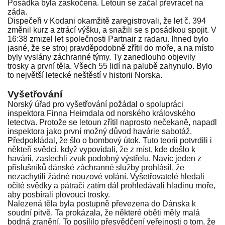
Posádka byla zaskočena. Letoun se začal převracet na
záda.
Dispečeři v Kodani okamžitě zaregistrovali, že let č. 394
změnil kurz a ztrácí výšku, a snažili se s posádkou spojit. V
16:38 zmizel let společnosti Partnair z radaru. Ihned bylo
jasné, že se stroj pravděpodobně zřítil do moře, a na místo
byly vyslány záchranné týmy. Ty zanedlouho objevily
trosky a první těla. Všech 55 lidí na palubě zahynulo. Bylo
to největší letecké neštěstí v historii Norska.
Vyšetřování
Norský úřad pro vyšetřování požádal o spolupráci
inspektora Finna Heimdala od norského královského
letectva. Protože se letoun zřítil naprosto nečekaně, napadl
inspektora jako první možný důvod havárie sabotáž.
Předpokládal, že šlo o bombový útok. Tuto teorii potvrdili i
někteří svědci, když vypovídali, že z míst, kde došlo k
havárii, zaslechli zvuk podobný výstřelu. Navíc jeden z
příslušníků dánské záchranné služby prohlásil, že
nezachytili žádné nouzové volání. Vyšetřovatelé hledali
očité svědky a pátrači zatím dál prohledávali hladinu moře,
aby posbírali plovoucí trosky.
Nalezená těla byla postupně převezena do Dánska k
soudní pitvě. Ta prokázala, že některé oběti měly malá
bodná zranění. To posílilo přesvědčení veřejnosti o tom, že