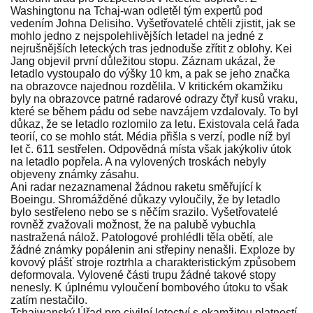
Washingtonu na Tchaj-wan odletěl tým expertů pod
vedením Johna Delisiho. Vyšetřovatelé chtěli zjistit, jak se
mohlo jedno z nejspolehlivějších letadel na jedné z
nejrušnějších leteckých tras jednoduše zřítit z oblohy. Kei
Jang objevil první důležitou stopu. Záznam ukázal, že
letadlo vystoupalo do výšky 10 km, a pak se jeho značka
na obrazovce najednou rozdělila. V kritickém okamžiku
byly na obrazovce patrné radarové odrazy čtyř kusů vraku,
které se během pádu od sebe navzájem vzdalovaly. To byl
důkaz, že se letadlo rozlomilo za letu. Existovala celá řada
teorií, co se mohlo stát. Média přišla s verzí, podle níž byl
let č. 611 sestřelen. Odpovědná místa však jakýkoliv útok
na letadlo popřela. A na vylovených troskách nebyly
objeveny známky zásahu.
Ani radar nezaznamenal žádnou raketu směřující k
Boeingu. Shromážděné důkazy vyloučily, že by letadlo
bylo sestřeleno nebo se s něčím srazilo. Vyšetřovatelé
rovněž zvažovali možnost, že na palubě vybuchla
nastražená nálož. Patologové prohlédli těla obětí, ale
žádné známky popálenin ani střepiny nenašli. Exploze by
kovový plášť stroje roztrhla a charakteristickým způsobem
deformovala. Vylovené části trupu žádné takové stopy
nenesly. K úplnému vyloučení bombového útoku to však
zatím nestačilo.
Tchajwanský Úřad pro civilní letectví s okamžitou platností