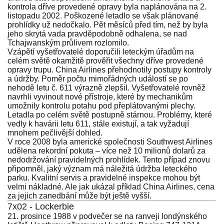
kontrola dříve provedené opravy byla naplánována na 2.
listopadu 2002. Poškozené letadlo se však plánované
prohlídky už nedočkalo. Pět měsíců před tím, než by byla
jeho skrytá vada pravděpodobně odhalena, se nad
Tchajwanským průlivem rozlomilo.
Vzápětí vyšetřovatelé doporučili leteckým úřadům na
celém světě okamžitě prověřit všechny dříve provedené
opravy trupu. China Airlines přehodnotily postupy kontroly
a údržby. Poměr počtu mimořádných událostí se po
nehodě letu č. 611 výrazně zlepšil. Vyšetřovatelé rovněž
navrhli vyvinout nové přístroje, které by mechanikům
umožnily kontrolu potahu pod přeplátovanými plechy.
Letadla po celém světě postupně stárnou. Problémy, které
vedly k havárii letu 611, stále existují, a tak vyžadují
mnohem pečlivější dohled.
V roce 2008 byla americké společnosti Southwest Airlines
udělena rekordní pokuta – více než 10 milionů dolarů za
nedodržování pravidelných prohlídek. Tento případ znovu
připomněl, jaký význam má náležitá údržba leteckého
parku. Kvalitní servis a pravidelné inspekce mohou být
velmi nákladné. Ale jak ukázal příklad China Airlines, cena
za jejich zanedbání může být ještě vyšší.
7x02 - Lockerbie
21. prosince 1988 v podvečer se na ranveji londýnského