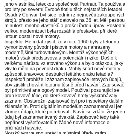
jeho vlastníka, leteckou společnost Partnair. Ta používala
pro lety po severní Evropě flotilu těch nejstarších letadel.
Osudný Convair byl sice jedním z nejnověji zakoupených
strojů, přesto se jeho stáří datovalo na 36 let. Měl pestrou
minulost, mnoho vlastníků a prošel řadou úprav. Poslední
velkou modernizací byla rozsáhlá přestavba, při které
letoun dostal nové motory.
Inspektor Heimdal zjistil, že v roce 1960 byly z letounu
vymontovány původní pístové motory a nahrazeny
modernějšími turbovrtulovými. Montáž výkonnějších
motorů však představovala potenciální riziko. Došlo k
velkému nárůstu vzletového výkonu a bylo otázkou, jaký
vliv to mělo na pevnost draku. Mohly snad nové motory
způsobit únavovou destrukci letitého draku letadla?
Inspektoři prohlíželi záznam zapisovače letových údajů,
aby zjistili chování letounu těsně před havárií. Zapisovač
byl primitivní analogový model. Používal posunující se
pruh kovové fólie, do které kovové hroty vyškrabávaly
záznam. Obstarožní zapisovač byl pro inspektory dalším
zklamáním. Proti digitálním modelům zaznamenával jen
zlomek údajů, které potřebovali. Navíc se zdálo, že jeden
údaj byl zaznamenávaný dvakrát. Zapisovač tedy také
nepřinesl vyšetřovatelům žádné nové informace o
příčinách havárie.
Norský tým ve spolupráci s místními úřady zatím