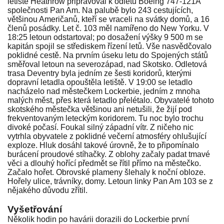
letiště Heathrow připravoval k odletu Boeing 747-121A
společnosti Pan Am. Na palubě bylo 243 cestujících,
většinou Američanů, kteří se vraceli na svátky domů, a 16
členů posádky. Let č. 103 měl namířeno do New Yorku. V
18:25 letoun odstartoval; po dosažení výšky 9 500 m se
kapitán spojil se střediskem řízení letů. Vše nasvědčovalo
poklidné cestě. Na prvním úseku letu do Spojených států
směřoval letoun na severozápad, nad Skotsko. Odletová
trasa Deventry byla jedním ze šesti koridorů, kterými
dopravní letadla opouštěla letiště. V 19:00 se letadlo
nacházelo nad městečkem Lockerbie, jedním z mnoha
malých měst, přes která letadlo přelétalo. Obyvatelé tohoto
skotského městečka většinou ani netušili, že žijí pod
frekventovaným leteckým koridorem. Tu noc bylo trochu
divoké počasí. Foukal silný západní vítr. Z ničeho nic
vytrhla obyvatele z poklidné večerní atmosféry ohlušující
exploze. Hluk dosáhl takové úrovně, že to připomínalo
burácení proudové stíhačky. Z oblohy začaly padat tmavé
věci a dlouhý hořící předmět se řítil přímo na městečko.
Začalo hořet. Obrovské plameny šlehaly k noční obloze.
Hořely ulice, trávníky, domy. Letoun linky Pan Am 103 se z
nějakého důvodu zřítil.
Vyšetřování
Několik hodin po havárii dorazili do Lockerbie první