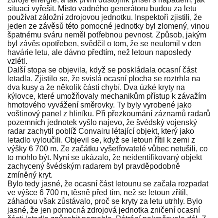
situaci vyřešit. Místo vadného generátoru budou za letu
používat záložní zdrojovou jednotku. Inspektoři zjistili, že
jeden ze závěsů této pomocné jednotky byl zlomený, vinou
špatnému sváru neměl potřebnou pevnost. Způsob, jakým
byl závěs opotřeben, svědčil o tom, že se neulomil v den
havárie letu, ale dávno předtím, než letoun naposledy
vzlétl.
Další stopa se objevila, když se poskládala ocasní část
letadla. Zjistilo se, že svislá ocasní plocha se roztrhla na
dva kusy a že několik částí chybí. Dva úzké kryty na
kýlovce, které umožňovaly mechanikům přístup k závažím
hmotového vyvážení směrovky. Ty byly vyrobené jako
voštinový panel z hliníku. Při přezkoumání záznamů radarů
pozemních jednotek vyšlo najevo, že švédský vojenský
radar zachytil poblíž Convairu létající objekt, který jako
letadlo vyloučili. Objevil se, když se letoun řítil k zemi z
výšky 6 700 m. Ze začátku vyšetřovatelé vůbec netušili, co
to mohlo být. Nyní se ukázalo, že neidentifikovaný objekt
zachycený švédským radarem byl pravděpodobně
zmíněný kryt.
Bylo tedy jasné, že ocasní část letounu se začala rozpadat
ve výšce 6 700 m, těsně před tím, než se letoun zřítil,
záhadou však zůstávalo, proč se kryty za letu utrhly. Bylo
jasné, že jen pomocná zdrojová jednotka zničení ocasní