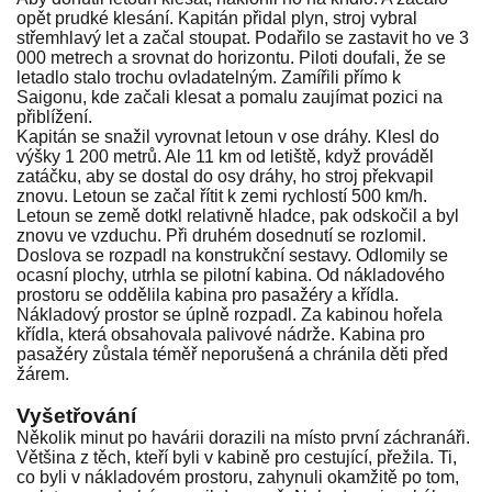
opět prudké klesání. Kapitán přidal plyn, stroj vybral
střemhlavý let a začal stoupat. Podařilo se zastavit ho ve 3
000 metrech a srovnat do horizontu. Piloti doufali, že se
letadlo stalo trochu ovladatelným. Zamířili přímo k
Saigonu, kde začali klesat a pomalu zaujímat pozici na
přiblížení.
Kapitán se snažil vyrovnat letoun v ose dráhy. Klesl do
výšky 1 200 metrů. Ale 11 km od letiště, když prováděl
zatáčku, aby se dostal do osy dráhy, ho stroj překvapil
znovu. Letoun se začal řítit k zemi rychlostí 500 km/h.
Letoun se země dotkl relativně hladce, pak odskočil a byl
znovu ve vzduchu. Při druhém dosednutí se rozlomil.
Doslova se rozpadl na konstrukční sestavy. Odlomily se
ocasní plochy, utrhla se pilotní kabina. Od nákladového
prostoru se oddělila kabina pro pasažéry a křídla.
Nákladový prostor se úplně rozpadl. Za kabinou hořela
křídla, která obsahovala palivové nádrže. Kabina pro
pasažéry zůstala téměř neporušená a chránila děti před
žárem.
Vyšetřování
Několik minut po havárii dorazili na místo první záchranáři.
Většina z těch, kteří byli v kabině pro cestující, přežila. Ti,
co byli v nákladovém prostoru, zahynuli okamžitě po tom,