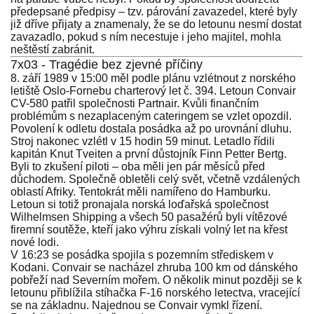
předepsané předpisy – tzv. párování zavazedel, které byly
již dříve přijaty a znamenaly, že se do letounu nesmí dostat
zavazadlo, pokud s ním necestuje i jeho majitel, mohla
neštěstí zabránit.
7x03 - Tragédie bez zjevné příčiny
8. září 1989 v 15:00 měl podle plánu vzlétnout z norského
letiště Oslo-Fornebu charterový let č. 394. Letoun Convair
CV-580 patřil společnosti Partnair. Kvůli finančním
problémům s nezaplaceným cateringem se vzlet opozdil.
Povolení k odletu dostala posádka až po urovnání dluhu.
Stroj nakonec vzlétl v 15 hodin 59 minut. Letadlo řídili
kapitán Knut Tveiten a první důstojník Finn Petter Bertg.
Byli to zkušení piloti – oba měli jen pár měsíců před
důchodem. Společně obletěli celý svět, včetně vzdálených
oblastí Afriky. Tentokrát měli namířeno do Hamburku.
Letoun si totiž pronajala norská loďařská společnost
Wilhelmsen Shipping a všech 50 pasažérů byli vítězové
firemní soutěže, kteří jako výhru získali volný let na křest
nové lodi.
V 16:23 se posádka spojila s pozemním střediskem v
Kodani. Convair se nacházel zhruba 100 km od dánského
pobřeží nad Severním mořem. O několik minut později se k
letounu přiblížila stíhačka F-16 norského letectva, vracející
se na základnu. Najednou se Convair vymkl řízení.