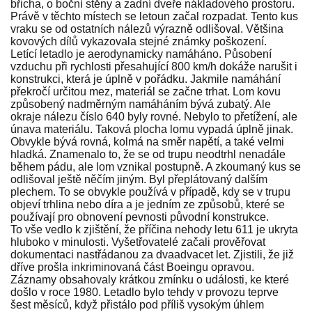
břicha, o boční stěny a zadní dveře nákladového prostoru.
Právě v těchto místech se letoun začal rozpadat. Tento kus
vraku se od ostatních nálezů výrazně odlišoval. Většina
kovových dílů vykazovala stejné známky poškození.
Letící letadlo je aerodynamicky namáháno. Působení
vzduchu při rychlosti přesahující 800 km/h dokáže narušit i
konstrukci, která je úplně v pořádku. Jakmile namáhání
překročí určitou mez, materiál se začne trhat. Lom kovu
způsobený nadměrným namáháním bývá zubatý. Ale
okraje nálezu číslo 640 byly rovné. Nebylo to přetížení, ale
únava materiálu. Taková plocha lomu vypadá úplně jinak.
Obvykle bývá rovná, kolmá na směr napětí, a také velmi
hladká. Znamenalo to, že se od trupu neodtrhl nenadále
během pádu, ale lom vznikal postupně. A zkoumaný kus se
odlišoval ještě něčím jiným. Byl přeplátovaný dalším
plechem. To se obvykle používá v případě, kdy se v trupu
objeví trhlina nebo díra a je jedním ze způsobů, které se
používají pro obnovení pevnosti původní konstrukce.
To vše vedlo k zjištění, že příčina nehody letu 611 je ukryta
hluboko v minulosti. Vyšetřovatelé začali prověřovat
dokumentaci nastřádanou za dvaadvacet let. Zjistili, že již
dříve prošla inkriminovaná část Boeingu opravou.
Záznamy obsahovaly krátkou zmínku o události, ke které
došlo v roce 1980. Letadlo bylo tehdy v provozu teprve
šest měsíců, když přistálo pod příliš vysokým úhlem