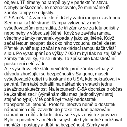
objevu. Tři třmeny na rampě byly v perfektním stavu.
Nebyly poškozené. To naznačovalo, že minimálně tři
zámky rampy se odjistily.
C-5A měla 14 zámků, které držely zadní rampu uzavřenou.
Sedm na každé straně. Rampa vylovená z moře
vyšetřovatelům prozradila, že tři zámky se za letu odjistily
nebo nebyly vůbec zajištěné. Když se zavřela rampa,
všechny zámky navenek vypadaly jako zajištěné. Když
začal letoun stoupat, tlak okolního vzduchu začal klesat.
Přetlak uvnitř trupu začal na nakládací rampu tlačit větší
silou. Po vystoupání do výšky 7 000 m byl tlak na zajištěné
zámky tak veliký, že se utrhly. To způsobilo katastrofální
poškození celé zádi.
Ale vyšetřovatelé stále nevěděli, proč zámky selhaly. Z
důvodu zhoršující se bezpečnosti v Saigonu, museli
vyšetřovatelé odjet i s troskami do USA, kde pokračovali v
pátrání. Tam také odhalili na nákladních vratech jednu
závažnou skutečnost. Na letounech C-5A docházelo občas
ke „kanibalizaci“ (výměnám dílů mezi jednotlivými stroji
stejného typu). V té době byl trvalý nedostatek
transportních letounů. Protože letectvo nemělo dostatek
náhradních dílů, zavedlo do praxe tzv. kanibalizování
náhradních dílů z letadel dočasně vyřazených z provozu.
Bylo to povolené a mělo to smysl, ale bylo nutné dodržovat
montážní postupy a dbát na bezpečnost. Zámky vrat