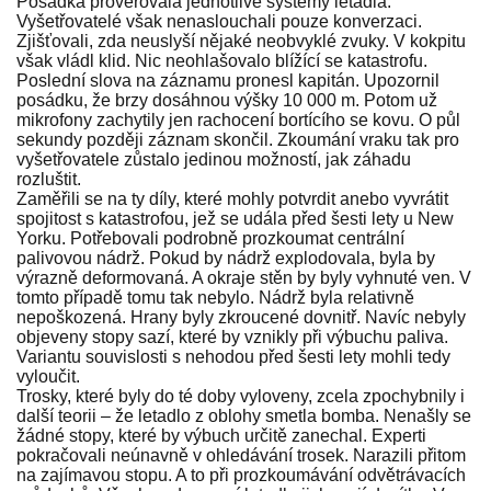
Posádka prověřovala jednotlivé systémy letadla.
Vyšetřovatelé však nenaslouchali pouze konverzaci.
Zjišťovali, zda neuslyší nějaké neobvyklé zvuky. V kokpitu
však vládl klid. Nic neohlašovalo blížící se katastrofu.
Poslední slova na záznamu pronesl kapitán. Upozornil
posádku, že brzy dosáhnou výšky 10 000 m. Potom už
mikrofony zachytily jen rachocení bortícího se kovu. O půl
sekundy později záznam skončil. Zkoumání vraku tak pro
vyšetřovatele zůstalo jedinou možností, jak záhadu
rozluštit.
Zaměřili se na ty díly, které mohly potvrdit anebo vyvrátit
spojitost s katastrofou, jež se udála před šesti lety u New
Yorku. Potřebovali podrobně prozkoumat centrální
palivovou nádrž. Pokud by nádrž explodovala, byla by
výrazně deformovaná. A okraje stěn by byly vyhnuté ven. V
tomto případě tomu tak nebylo. Nádrž byla relativně
nepoškozená. Hrany byly zkroucené dovnitř. Navíc nebyly
objeveny stopy sazí, které by vznikly při výbuchu paliva.
Variantu souvislosti s nehodou před šesti lety mohli tedy
vyloučit.
Trosky, které byly do té doby vyloveny, zcela zpochybnily i
další teorii – že letadlo z oblohy smetla bomba. Nenašly se
žádné stopy, které by výbuch určitě zanechal. Experti
pokračovali neúnavně v ohledávání trosek. Narazili přitom
na zajímavou stopu. A to při prozkoumávání odvětrávacích