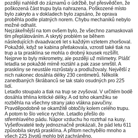
později nahlédl do záznamů o údržbě, byl přesvědčen, že
poškozená část trupu byla nahrazena. Poškozené místo
bylo zakryto a v dokladech bylo zapsáno, že oprava
proběhla podle platných norem. Chybu mechaniků nebylo
možné odhalit.
Nejzákeřnější na tom ovšem bylo, že všechno zamaskovali
tím přeplátováním. A skrytý problém se během
následujících dvaadvaceti let s každým vzletem zhoršoval.
Pokaždé, když se kabina přetlakovala, vzrostl také tlak na
trup a ta prasklina se mohla o drobný kousek rozšířit.
Nejprve to byly mikrometry, ale později už milimetry. Plášť
letadla se pokaždé mírně roztáhl a pak zase smrštil. A
praskliny se neustále rozrůstaly a prodlužovaly. Největší z
nich nakonec dosáhla délky 230 centimetrů. Několik
zanedbaných škrábanců se tak stalo osudných pro 225
lidí.
Letadlo stoupalo a tlak na trup se zvyšoval. V určitém bodě
dosáhla trhlina kritické délky. A od toho okamžiku se
rozběhla na všechny strany jako vlákna pavučiny.
Pravděpodobně se okamžitě obtočily kolem celého trupu.
A potom to šlo velice rychle. Letadlo přešlo do
střemhlavého pádu. Nápor vzduchu ho roztrhal na kusy.
Vyšetřovatelé tedy jednoznačně prokázali, že pád letu 611
způsobila skrytá prasklina. A přitom nechybělo mnoho a
všech 225 životů mohlo být zachráněno.