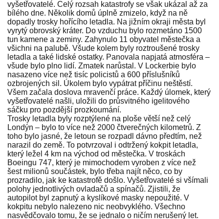
vyšetřovatelé. Celý rozsah katastrofy se však ukázal až za
bílého dne. Několik domů úplně zmizelo, když na ně
dopadly trosky hořícího letadla. Na jižním okraji města byl
vyrytý obrovský kráter. Do vzduchu bylo rozmetáno 1500
tun kamene a zeminy. Zahynulo 11 obyvatel městečka a
všichni na palubě. Všude kolem byly roztroušené trosky
letadla a také lidské ostatky. Panovala napjatá atmosféra –
všude bylo plno lidí. Zmatek narůstal. V Lockerbie bylo
nasazeno více než tisíc policistů a 600 příslušníků
ozbrojených sil. Úkolem bylo vypátrat příčinu neštěstí.
Všem začala doslova mravenčí práce. Každý úlomek, který
vyšetřovatelé našli, uložili do průsvitného igelitového
sáčku pro pozdější prozkoumání.
Trosky letadla byly rozptýlené na ploše větší než celý
Londýn – bylo to více než 2000 čtverečných kilometrů. Z
toho bylo jasné, že letoun se rozpadl dávno předtím, než
narazil do země. To potvrzoval i odtržený kokpit letadla,
který ležel 4 km na východ od městečka. V troskách
Boeingu 747, který je mimochodem vyroben z více než
šest milionů součástek, bylo třeba najít něco, co by
prozradilo, jak ke katastrofě došlo. Vyšetřovatelé si všímali
polohy jednotlivých ovladačů a spínačů. Zjistili, že
autopilot byl zapnutý a kyslíkové masky nepoužité. V
kokpitu nebylo nalezeno nic neobvyklého. Všechno
nasvědčovalo tomu, že se jednalo o ničím nerušený let.