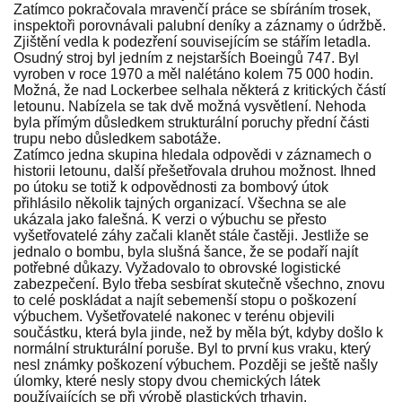
Zatímco pokračovala mravenčí práce se sbíráním trosek,
inspektoři porovnávali palubní deníky a záznamy o údržbě.
Zjištění vedla k podezření souvisejícím se stářím letadla.
Osudný stroj byl jedním z nejstarších Boeingů 747. Byl
vyroben v roce 1970 a měl nalétáno kolem 75 000 hodin.
Možná, že nad Lockerbee selhala některá z kritických částí
letounu. Nabízela se tak dvě možná vysvětlení. Nehoda
byla přímým důsledkem strukturální poruchy přední části
trupu nebo důsledkem sabotáže.
Zatímco jedna skupina hledala odpovědi v záznamech o
historii letounu, další přešetřovala druhou možnost. Ihned
po útoku se totiž k odpovědnosti za bombový útok
přihlásilo několik tajných organizací. Všechna se ale
ukázala jako falešná. K verzi o výbuchu se přesto
vyšetřovatelé záhy začali klanět stále častěji. Jestliže se
jednalo o bombu, byla slušná šance, že se podaří najít
potřebné důkazy. Vyžadovalo to obrovské logistické
zabezpečení. Bylo třeba sesbírat skutečně všechno, znovu
to celé poskládat a najít sebemenší stopu o poškození
výbuchem. Vyšetřovatelé nakonec v terénu objevili
součástku, která byla jinde, než by měla být, kdyby došlo k
normální strukturální poruše. Byl to první kus vraku, který
nesl známky poškození výbuchem. Později se ještě našly
úlomky, které nesly stopy dvou chemických látek
používajících se při výrobě plastických trhavin.