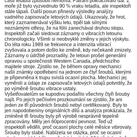
části letadla způsobit nemohla. Pátrání pokračovalo dál. Z
moře již bylo vyzvednuto 90 % vraku letadla, ale inspektoři
stále tápali. Další posun přinesly výsledky analýzy
vadného zapisovače letových údajů. Ukazovaly, že hrot,
který zaznamenával výšku letu, trpěl tak silnými
neznámými otřesy, že na fólii zanechával druhou stopu.
Inspektoři začali sledovat záznamy o vibracích letounu
chronologicky. Všimli si neobvyklé změny v jejich výskytu.
Do léta roku 1989 se frekvence a intenzita vibrací
zvyšovala a potom došlo ke změně, kdy nečekaně zmizely.
Záznamy o údržbě prozradily, že letoun prošel generální
opravou u společnosti Western Canada, předchozího
majitele stroje. Zjistilo se, že během opravy mechanici
našli známky opotřebení na jednom ze čtyř šroubů, kterými
je připevněna k trupu svislá ocasní plocha. Mechanici jej
vyměnili a údaje ze zapisovače letových údajů potvrdily, že
po výměně šroubu vibrace ustaly.
Vyšetřovatelům se kupodivu podařilo všechny čtyři šrouby
najít. Po jejich pečlivém prozkoumání se zjistilo, že ani
jeden ze tří původních šroubů nebyl certifikovaný. Byly to
jen napodobeniny originálních dílů a analýza prokázala, že
zmíněné tři šrouby byly při výrobě nesprávně tepelně
zpracovány. Měly jen 60procentní pevnost. Teď už
inspektoři věděli, proč ocasní plochy celé měsíce vibrovaly.
Šrouby byly slabé. Nabízela se otázka, proč se ocasní