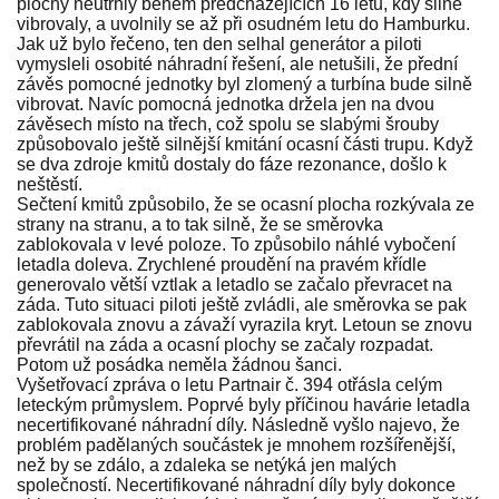
plochy neutrhly během předcházejících 16 letů, kdy silně
vibrovaly, a uvolnily se až při osudném letu do Hamburku.
Jak už bylo řečeno, ten den selhal generátor a piloti
vymysleli osobité náhradní řešení, ale netušili, že přední
závěs pomocné jednotky byl zlomený a turbína bude silně
vibrovat. Navíc pomocná jednotka držela jen na dvou
závěsech místo na třech, což spolu se slabými šrouby
způsobovalo ještě silnější kmitání ocasní části trupu. Když
se dva zdroje kmitů dostaly do fáze rezonance, došlo k
neštěstí.
Sečtení kmitů způsobilo, že se ocasní plocha rozkývala ze
strany na stranu, a to tak silně, že se směrovka
zablokovala v levé poloze. To způsobilo náhlé vybočení
letadla doleva. Zrychlené proudění na pravém křídle
generovalo větší vztlak a letadlo se začalo převracet na
záda. Tuto situaci piloti ještě zvládli, ale směrovka se pak
zablokovala znovu a závaží vyrazila kryt. Letoun se znovu
převrátil na záda a ocasní plochy se začaly rozpadat.
Potom už posádka neměla žádnou šanci.
Vyšetřovací zpráva o letu Partnair č. 394 otřásla celým
leteckým průmyslem. Poprvé byly příčinou havárie letadla
necertifikované náhradní díly. Následně vyšlo najevo, že
problém padělaných součástek je mnohem rozšířenější,
než by se zdálo, a zdaleka se netýká jen malých
společností. Necertifikované náhradní díly byly dokonce