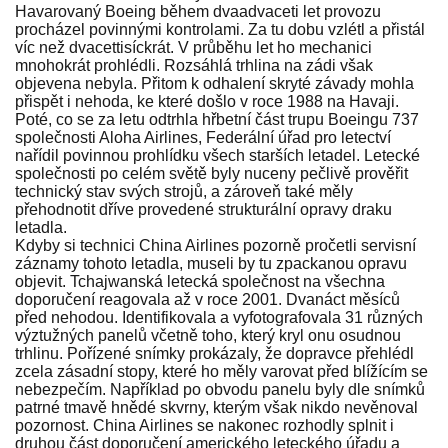
Havarovaný Boeing během dvaadvaceti let provozu
procházel povinnými kontrolami. Za tu dobu vzlétl a přistál
víc než dvacettisíckrát. V průběhu let ho mechanici
mnohokrát prohlédli. Rozsáhlá trhlina na zádi však
objevena nebyla. Přitom k odhalení skryté závady mohla
přispět i nehoda, ke které došlo v roce 1988 na Havaji.
Poté, co se za letu odtrhla hřbetní část trupu Boeingu 737
společnosti Aloha Airlines, Federální úřad pro letectví
nařídil povinnou prohlídku všech starších letadel. Letecké
společnosti po celém světě byly nuceny pečlivě prověřit
technický stav svých strojů, a zároveň také měly
přehodnotit dříve provedené strukturální opravy draku
letadla.
Kdyby si technici China Airlines pozorně pročetli servisní
záznamy tohoto letadla, museli by tu zpackanou opravu
objevit. Tchajwanská letecká společnost na všechna
doporučení reagovala až v roce 2001. Dvanáct měsíců
před nehodou. Identifikovala a vyfotografovala 31 různých
výztužných panelů včetně toho, který kryl onu osudnou
trhlinu. Pořízené snímky prokázaly, že dopravce přehlédl
zcela zásadní stopy, které ho měly varovat před blížícím se
nebezpečím. Například po obvodu panelu byly dle snímků
patrné tmavě hnědé skvrny, kterým však nikdo nevěnoval
pozornost. China Airlines se nakonec rozhodly splnit i
druhou část doporučení amerického leteckého úřadu a