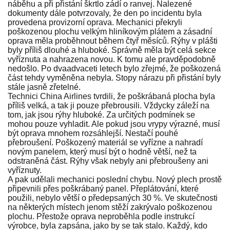
náběhu a při přistání škrtlo zádí o ranvej. Nalezené
dokumenty dále potvrzovaly, že den po incidentu byla
provedena provizorní oprava. Mechanici překryli
poškozenou plochu velkým hliníkovým plátem a zásadní
oprava měla proběhnout během čtyř měsíců. Rýhy v plášti
byly příliš dlouhé a hluboké. Správně měla být celá sekce
vyříznuta a nahrazena novou. K tomu ale pravděpodobně
nedošlo. Po dvaadvaceti letech bylo zřejmé, že poškozená
část tehdy vyměněna nebyla. Stopy nárazu při přistání byly
stále jasně zřetelné.
Technici China Airlines tvrdili, že poškrábaná plocha byla
příliš velká, a tak ji pouze přebrousili. Vždycky záleží na
tom, jak jsou rýhy hluboké. Za určitých podmínek se
mohou pouze vyhladit. Ale pokud jsou vrypy výrazné, musí
být oprava mnohem rozsáhlejší. Nestačí pouhé
přebroušení. Poškozený materiál se vyřízne a nahradí
novým panelem, který musí být o hodně větší, než ta
odstraněná část. Rýhy však nebyly ani přebroušeny ani
vyříznuty.
A pak udělali mechanici poslední chybu. Nový plech prostě
připevnili přes poškrábaný panel. Přeplátování, které
použili, nebylo větší o předepsaných 30 %. Ve skutečnosti
na některých místech jenom stěží zakrývalo poškozenou
plochu. Přestože oprava neproběhla podle instrukcí
výrobce, byla zapsána, jako by se tak stalo. Každý, kdo