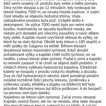
totiž velmi snadný cíl, protože byly velké a letěly pomalu.
Stroj rychle stoupal a po 12 minutách, kdy vystoupal do
letové hladiny 7000 m, se ozvala hlasitá exploze. V zadní
části letadla se objevila mohutná trhlina. Vrata
nákladového prostoru byla pryč. Vzápětí došlo k
dekompresi. Ve výšce 7000 metrů bylo jen velmi málo
kyslíku. Automaticky se spustily kyslíkové masky, ale
nebylo jich dostatek pro všechny pasažéry a navíc dětem
byly velké. Kapitán musel urychleně sklesat do výšky, ve
které by se dalo dýchat. Obrátil tedy letoun o 180 stupňů a
mířil zpátky do Saigonu na letiště. Během klesání
dosahoval letoun maximální rychlosti. Když dosáhl
požadované výšky a kapitán chtěl snížit rychlost, nic se
nedělo. Letoun klesal stále rychleji. Padal k zemi a kapitán
to nemohl zastavit. V té chvíli se objevil další problém. V
místech trhliny vytékala hydraulická kapalina. Elektrické
kabely se houpaly v proudu vzduchu dopředu a dozadu.
Dva ze čtyř hydraulických okruhů, které pomáhají pilotům
ovládat rozměrné řídící plochy letounu, (směrovku a
výškovku vzadu, křidélka a klapky na křídlech) teď byly
prázdné. Mohutný letoun byl těžce poškozen. A do bezpečí
na pevnou zem bylo daleko.
Najednou se letoun sám vyrovnal. Začal znovu stoupat.
Kapitán uvolnil řízení, ale nic se nestalo, stroj stále stoupal.
Aby donutil letoun klesat, naklonil ho na křídlo. A začalo