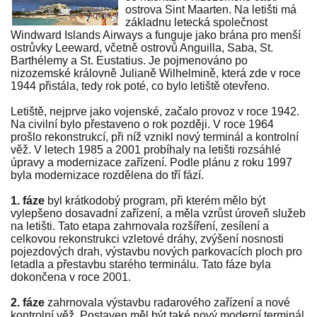
ostrova Sint Maarten. Na letišti má
základnu letecká společnost
Windward Islands Airways a funguje jako brána pro menší
ostrůvky Leeward, včetně ostrovů Anguilla, Saba, St.
Barthélemy a St. Eustatius. Je pojmenováno po
nizozemské královně Julianě Wilhelmině, která zde v roce
1944 přistála, tedy rok poté, co bylo letiště otevřeno.
Letiště, nejprve jako vojenské, začalo provoz v roce 1942.
Na civilní bylo přestaveno o rok později. V roce 1964
prošlo rekonstrukcí, při níž vznikl nový terminál a kontrolní
věž. V letech 1985 a 2001 probíhaly na letišti rozsáhlé
úpravy a modernizace zařízení. Podle plánu z roku 1997
byla modernizace rozdělena do tří fází.
1. fáze
byl krátkodobý program, při kterém mělo být
vylepšeno dosavadní zařízení, a měla vzrůst úroveň služeb
na letišti. Tato etapa zahrnovala rozšíření, zesílení a
celkovou rekonstrukci vzletové dráhy, zvýšení nosnosti
pojezdových drah, výstavbu nových parkovacích ploch pro
letadla a přestavbu starého terminálu. Tato fáze byla
dokončena v roce 2001.
2. fáze
zahrnovala výstavbu radarového zařízení a nové
kontrolní věž. Postaven měl být také nový moderní terminál