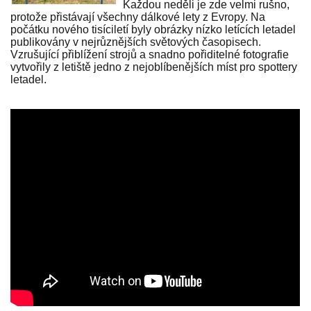
Každou neděli je zde velmi rušno,
protože přistávají všechny dálkové lety z Evropy. Na
počátku nového tisíciletí byly obrázky nízko letících letadel
publikovány v nejrůznějších světových časopisech.
Vzrušující přiblížení strojů a snadno pořiditelné fotografie
vytvořily z letiště jedno z nejoblíbenějších míst pro spottery
letadel.