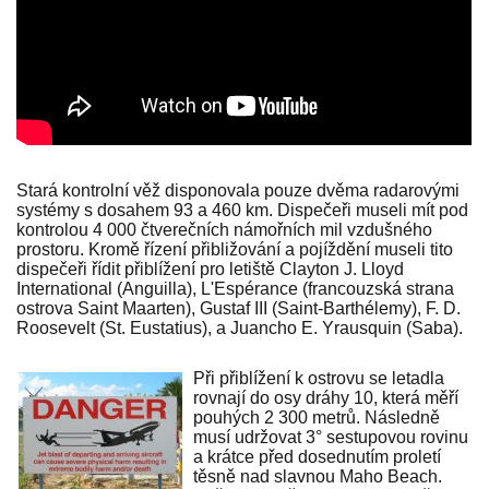
Stará kontrolní věž disponovala pouze dvěma radarovými
systémy s dosahem 93 a 460 km. Dispečeři museli mít pod
kontrolou 4 000 čtverečních námořních mil vzdušného
prostoru. Kromě řízení přibližování a pojíždění museli tito
dispečeři řídit přiblížení pro letiště Clayton J. Lloyd
International (Anguilla), L'Espérance (francouzská strana
ostrova Saint Maarten), Gustaf III (Saint-Barthélemy), F. D.
Roosevelt (St. Eustatius), a Juancho E. Yrausquin (Saba).
Při přiblížení k ostrovu se letadla
rovnají do osy dráhy 10, která měří
pouhých 2 300 metrů. Následně
musí udržovat 3° sestupovou rovinu
a krátce před dosednutím proletí
těsně nad slavnou Maho Beach.