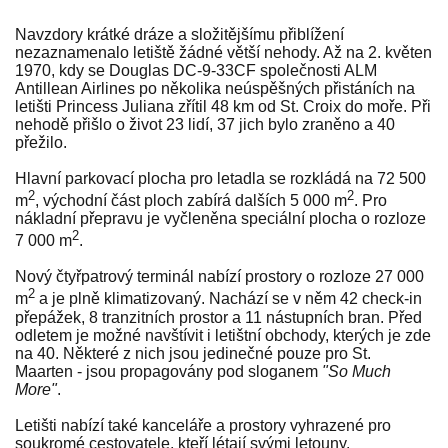
Navzdory krátké dráze a složitějšímu přiblížení
nezaznamenalo letiště žádné větší nehody. Až na 2. květen
1970, kdy se Douglas DC-9-33CF společnosti ALM
Antillean Airlines po několika neúspěšných přistáních na
letišti Princess Juliana zřítil 48 km od St. Croix do moře. Při
nehodě přišlo o život 23 lidí, 37 jich bylo zraněno a 40
přežilo.
Hlavní parkovací plocha pro letadla se rozkládá na 72 500
2
2
m
, východní část ploch zabírá dalších 5 000 m
. Pro
nákladní přepravu je vyčleněna speciální plocha o rozloze
2
7 000 m
.
Nový čtyřpatrový terminál nabízí prostory o rozloze 27 000
2
m
a je plně klimatizovaný. Nachází se v něm 42 check-in
přepážek, 8 tranzitních prostor a 11 nástupních bran. Před
odletem je možné navštívit i letištní obchody, kterých je zde
na 40. Některé z nich jsou jedinečné pouze pro St.
Maarten - jsou propagovány pod sloganem
"So Much
More"
.
Letišti nabízí také kanceláře a prostory vyhrazené pro
soukromé cestovatele, kteří létají svými letouny.