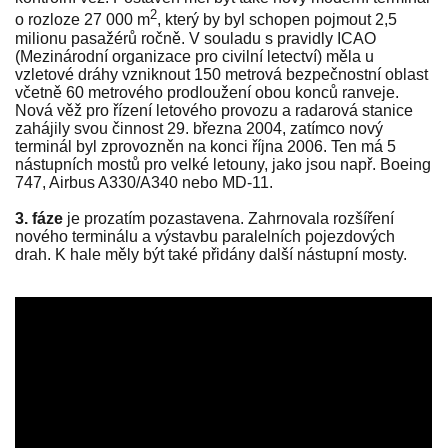
2
o rozloze 27 000 m
, který by byl schopen pojmout 2,5
milionu pasažérů ročně. V souladu s pravidly ICAO
(Mezinárodní organizace pro civilní letectví) měla u
vzletové dráhy vzniknout 150 metrová bezpečnostní oblast
včetně 60 metrového prodloužení obou konců ranveje.
Nová věž pro řízení letového provozu a radarová stanice
zahájily svou činnost 29. března 2004, zatímco nový
terminál byl zprovozněn na konci října 2006. Ten má 5
nástupních mostů pro velké letouny, jako jsou např. Boeing
747, Airbus A330/A340 nebo MD-11.
3. fáze
je prozatím pozastavena. Zahrnovala rozšíření
nového terminálu a výstavbu paralelních pojezdových
drah. K hale měly být také přidány další nástupní mosty.