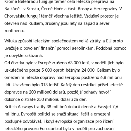
Kromě Bělehradu funguje téměř celá letecká přeprava na
Balkáně - v Srbsku, Černé Hoře a části Bosny a Hercegoviny. V
Chorvatsku fungují téměř všechna letiště. Vzdušný prostor je
otevřen nad Ruskem, zrušeny jsou lety na západ a sever
kontinentu.
Výluka způsobí leteckým společnostem velké ztráty, a EU proto
uvažuje o povolení finanční pomoci aerolinkám. Podobná pomoc
je obvykle zakázaná.
Od čtvrtka bylo v Evropě zrušeno 63 000 letů, v neděli jich bylo
uskutečněno pouze 5 000 oproti běžným 24 000. Celkem bylo
omezením letecké dopravy nad Evropou postiženo 6,8 miliónu
lidí. Uzavřeno bylo 313 letišť. Každý den restrikcí přišel letecké
dopravce na 200 miliónů dolarů, pozdější odhady hovoří
dokonce o ztrátě 250 miliónů dolarů za den.
British Airways tratily 38 miliónů dolarů denně a Easyjet 7,6
miliónu. Evropští politici se snaží situaci řešit a omezení
postupně odvolávat, i když evropská organizace pro řízení
leteckého provozu Eurocontrol byla v neděli pro zachování