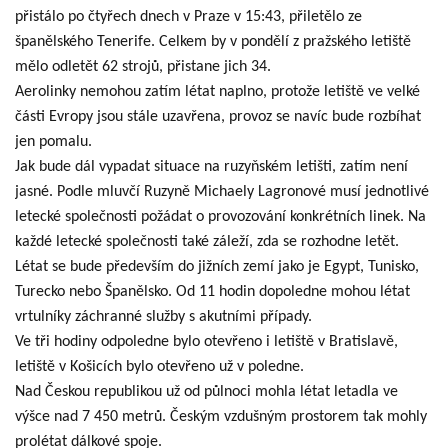
přistálo po čtyřech dnech v Praze v 15:43, přiletělo ze
španělského Tenerife. Celkem by v pondělí z pražského letiště
mělo odletět 62 strojů, přistane jich 34.
Aerolinky nemohou zatím létat naplno, protože letiště ve velké
části Evropy jsou stále uzavřena, provoz se navíc bude rozbíhat
jen pomalu.
Jak bude dál vypadat situace na ruzyňském letišti, zatím není
jasné. Podle mluvčí Ruzyně Michaely Lagronové musí jednotlivé
letecké společnosti požádat o provozování konkrétních linek. Na
každé letecké společnosti také záleží, zda se rozhodne letět.
Létat se bude především do jižních zemí jako je Egypt, Tunisko,
Turecko nebo Španělsko. Od 11 hodin dopoledne mohou létat
vrtulníky záchranné služby s akutními případy.
Ve tři hodiny odpoledne bylo otevřeno i letiště v Bratislavě,
letiště v Košicích bylo otevřeno už v poledne.
Nad Českou republikou už od půlnoci mohla létat letadla ve
výšce nad 7 450 metrů. Českým vzdušným prostorem tak mohly
prolétat dálkové spoje.