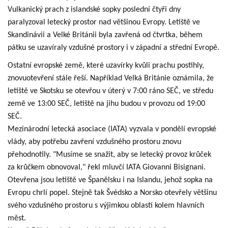
Vulkanický prach z islandské sopky poslední čtyři dny
paralyzoval letecký prostor nad většinou Evropy. Letiště ve
Skandinávii a Velké Británii byla zavřená od čtvrtka, během
pátku se uzavíraly vzdušné prostory i v západní a střední Evropě.
Ostatní evropské země, které uzavírky kvůli prachu postihly,
znovuotevření stále řeší. Například Velká Británie oznámila, že
letiště ve Skotsku se otevřou v úterý v 7:00 ráno SEČ, ve středu
země ve 13:00 SEČ, letiště na jihu budou v provozu od 19:00
SEČ.
Mezinárodní letecká asociace (IATA) vyzvala v pondělí evropské
vlády, aby potřebu zavření vzdušného prostoru znovu
přehodnotily. "Musíme se snažit, aby se letecký provoz krůček
za krůčkem obnovoval," řekl mluvčí IATA Giovanni Bisignani.
Otevřena jsou letiště ve Španělsku i na Islandu, jehož sopka na
Evropu chrlí popel. Stejně tak Švédsko a Norsko otevřely většinu
svého vzdušného prostoru s výjimkou oblastí kolem hlavních
měst.