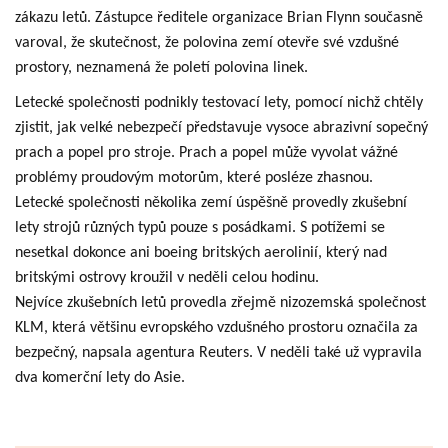
zákazu letů. Zástupce ředitele organizace Brian Flynn současně
varoval, že skutečnost, že polovina zemí otevře své vzdušné
prostory, neznamená že poletí polovina linek.
Letecké společnosti podnikly testovací lety, pomocí nichž chtěly
zjistit, jak velké nebezpečí představuje vysoce abrazivní sopečný
prach a popel pro stroje. Prach a popel může vyvolat vážné
problémy proudovým motorům, které posléze zhasnou.
Letecké společnosti několika zemí úspěšně provedly zkušební
lety strojů různých typů pouze s posádkami. S potížemi se
nesetkal dokonce ani boeing britských aerolinií, který nad
britskými ostrovy kroužil v neděli celou hodinu.
Nejvíce zkušebních letů provedla zřejmě nizozemská společnost
KLM, která většinu evropského vzdušného prostoru označila za
bezpečný, napsala agentura Reuters. V neděli také už vypravila
dva komerční lety do Asie.