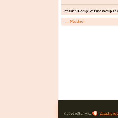
Prezident George W. Bush nastupuje 
← Předchozí
© 2026 eStránky.cz
|
Závadný ob