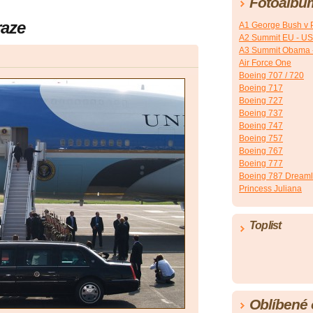
Fotoalbu
raze
A1 George Bush v 
A2 Summit EU - U
A3 Summit Obama 
Air Force One
Boeing 707 / 720
Boeing 717
Boeing 727
Boeing 737
Boeing 747
Boeing 757
Boeing 767
Boeing 777
Boeing 787 Dreaml
Princess Juliana
Toplist
Oblíbené