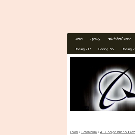
Úvod
Zprávy
Návštěvní kniha
Boeing 717
Boeing 727
Boeing 7
Úvod
»
Fotoalbum
»
A1 George Bush v Pra