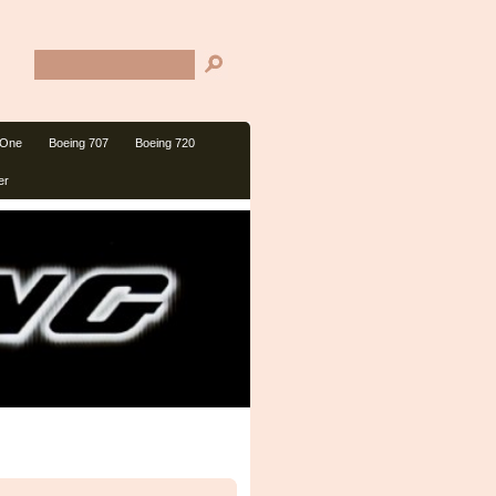
 One
Boeing 707
Boeing 720
er