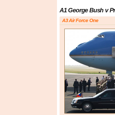
A1 George Bush v P
A3 Air Force One