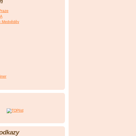
m
Praze
SA
- Medvěděv
iner
 odkazy