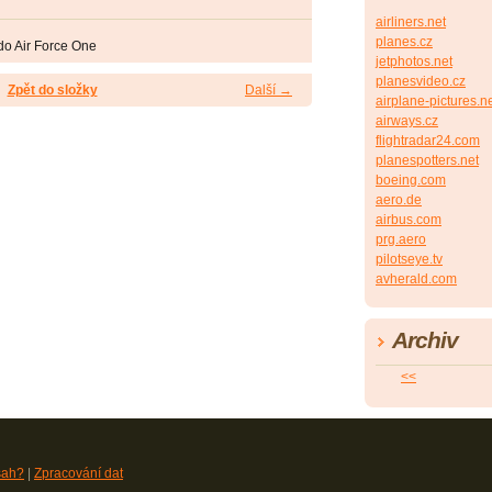
airliners.net
planes.cz
do Air Force One
jetphotos.net
planesvideo.cz
Zpět do složky
Další →
airplane-pictures.n
airways.cz
flightradar24.com
planespotters.net
boeing.com
aero.de
airbus.com
prg.aero
pilotseye.tv
avherald.com
Archiv
<<
sah?
|
Zpracování dat