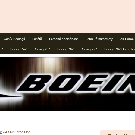
Ceník Boeingů
Letiště
Letecké společnosti
Letecké katastrofy
Air Force
37
Boeing 747
Boeing 757
Boeing 767
Boeing 777
Boeing 787 Dreamlin
ze
»
A3 Air Force One