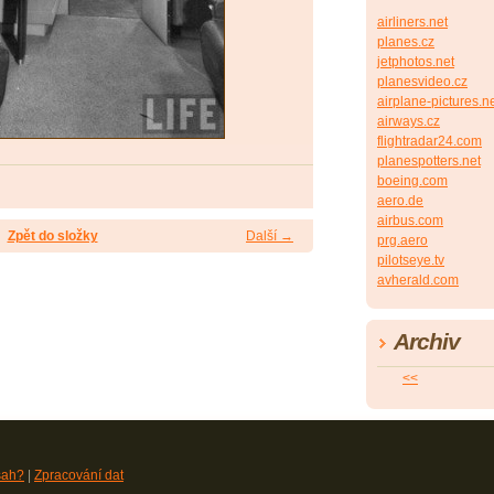
airliners.net
planes.cz
jetphotos.net
planesvideo.cz
airplane-pictures.n
airways.cz
flightradar24.com
planespotters.net
boeing.com
aero.de
airbus.com
Zpět do složky
Další →
prg.aero
pilotseye.tv
avherald.com
Archiv
<<
sah?
|
Zpracování dat