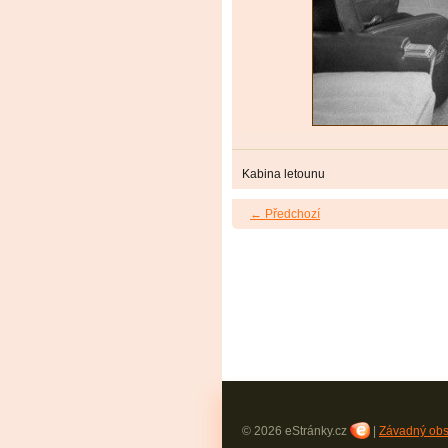
Kabina letounu
← Předchozí
© 2026 eStránky.cz
|
Závadný ob