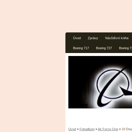
Úvod
Zprávy
Návštěvní kniha
Boeing 717
Boeing 727
Boeing 7
Úvod
»
Fotoalbum
»
Air Force One
»
10 Dou