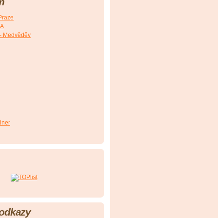
m
Praze
SA
- Medvěděv
iner
 odkazy