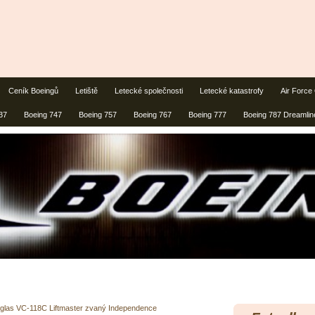
Ceník Boeingů
Letiště
Letecké společnosti
Letecké katastrofy
Air Force
37
Boeing 747
Boeing 757
Boeing 767
Boeing 777
Boeing 787 Dreamlin
glas VC-118C Liftmaster zvaný Independence