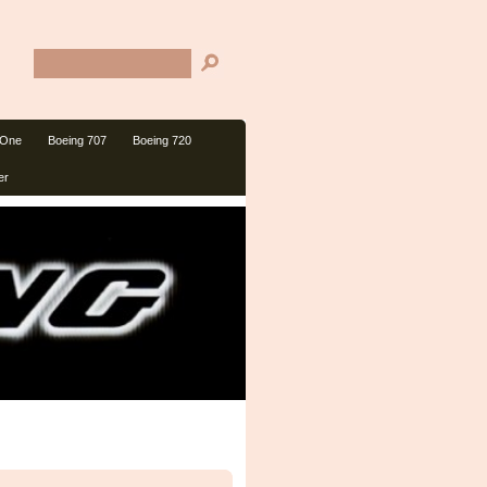
 One
Boeing 707
Boeing 720
er