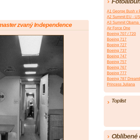
Fotoalbu
A1 George Bush v 
A2 Summit EU - U
A3 Summit Obama 
tmaster zvaný Independence
Air Force One
Boeing 707 / 720
Boeing 717
Boeing 727
Boeing 737
Boeing 747
Boeing 757
Boeing 767
Boeing 777
Boeing 787 Dreaml
Princess Juliana
Toplist
Oblíbené