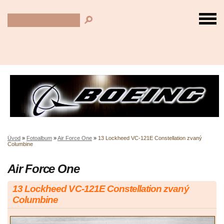
Úvod
»
Fotoalbum
»
Air Force One
»
13 Lockheed VC-121E Constellation zvaný
Columbine
Air Force One
13 Lockheed VC-121E Constellation zvaný
Columbine