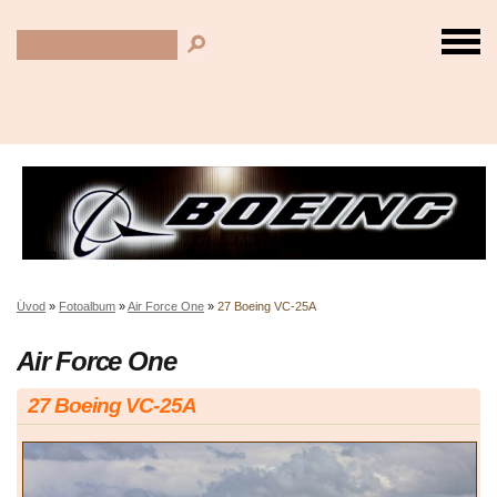
Úvod
»
Fotoalbum
»
Air Force One
»
27 Boeing VC-25A
Air Force One
27 Boeing VC-25A