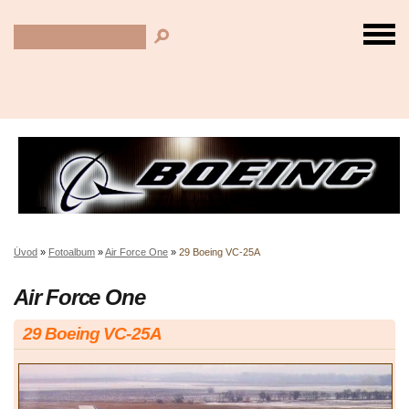
Úvod
»
Fotoalbum
»
Air Force One
»
29 Boeing VC-25A
Air Force One
29 Boeing VC-25A