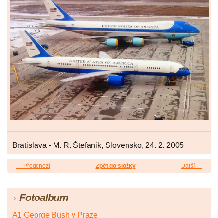
Bratislava - M. R. Štefanik, Slovensko, 24. 2. 2005
← Předchozí
Zpět do složky
Další →
Fotoalbum
A1 George Bush v Praze