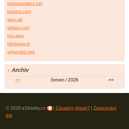
planespotters.net
boeing.com
aero.de
airbus.com
prg.aero
pilotseye.tv
avherald.com
Archiv
<<
červen / 2026
>>
© 2026 eStránky.cz
|
Závadný obsah?
|
Zpracování
dat