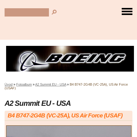
Úvod
»
Fotoalbum
»
A2 Summit EU - USA
»
B4 B747-2G4B (VC-25A), US Air Force
(USAF)
A2 Summit EU - USA
B4 B747-2G4B (VC-25A), US Air Force (USAF)