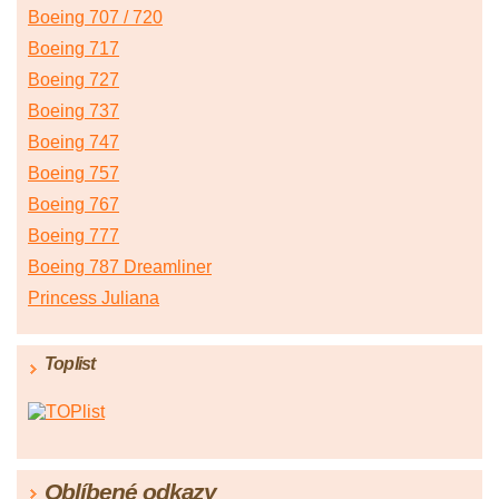
Boeing 707 / 720
Boeing 717
Boeing 727
Boeing 737
Boeing 747
Boeing 757
Boeing 767
Boeing 777
Boeing 787 Dreamliner
Princess Juliana
Toplist
Oblíbené odkazy