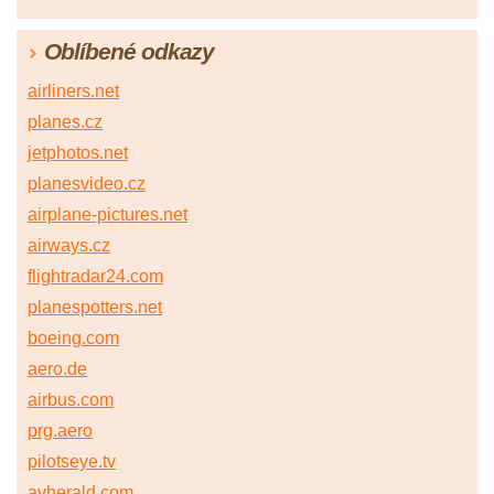
Oblíbené odkazy
airliners.net
planes.cz
jetphotos.net
planesvideo.cz
airplane-pictures.net
airways.cz
flightradar24.com
planespotters.net
boeing.com
aero.de
airbus.com
prg.aero
pilotseye.tv
avherald.com