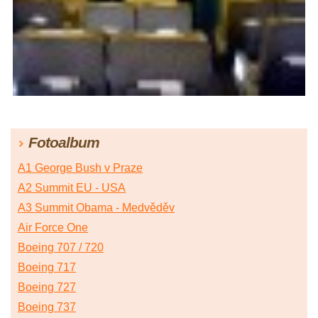
Fotoalbum
A1 George Bush v Praze
A2 Summit EU - USA
A3 Summit Obama - Medvěděv
Air Force One
Boeing 707 / 720
Boeing 717
Boeing 727
Boeing 737