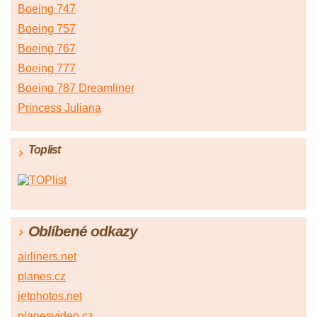
Boeing 747
Boeing 757
Boeing 767
Boeing 777
Boeing 787 Dreamliner
Princess Juliana
Toplist
Oblíbené odkazy
airliners.net
planes.cz
jetphotos.net
planesvideo.cz