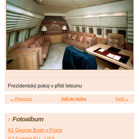
Prezidentský pokoj v přídi letounu
← Předchozí
Zpět do složky
Další →
Fotoalbum
A1 George Bush v Praze
A2 Summit EU - USA