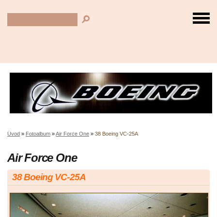
Úvod
»
Fotoalbum
»
Air Force One
»
38 Boeing VC-25A
Air Force One
38 Boeing VC-25A