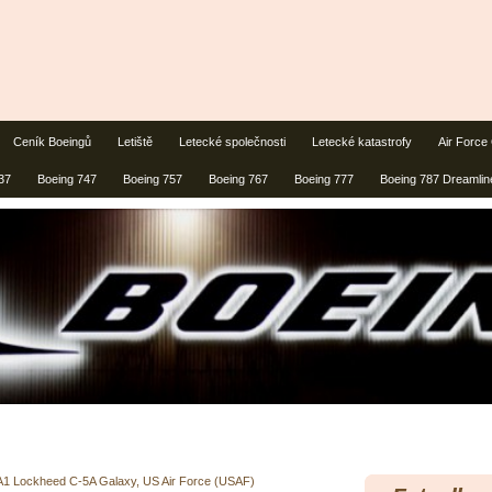
Ceník Boeingů
Letiště
Letecké společnosti
Letecké katastrofy
Air Force
37
Boeing 747
Boeing 757
Boeing 767
Boeing 777
Boeing 787 Dreamlin
A1 Lockheed C-5A Galaxy, US Air Force (USAF)