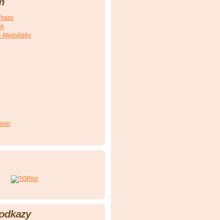
m
Praze
SA
- Medvěděv
iner
 odkazy