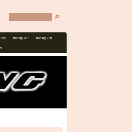
 One
Boeing 707
Boeing 720
er