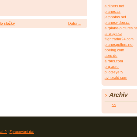
airliners.net
planes.cz
jetphotos.net
planesvideo.cz
do složky
Další →
airplane-pictures.n
airways.cz
flightradar24.com
planespotters.net
boeing.com
aero.de
airbus.com
prg.aero
pilotseye.tv
avherald.com
Archiv
<<
sah?
|
Zpracování dat