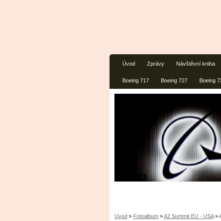
Úvod
Zprávy
Návštěvní kniha
Boeing 717
Boeing 727
Boeing 7
Úvod
»
Fotoalbum
»
A2 Summit EU - USA
»