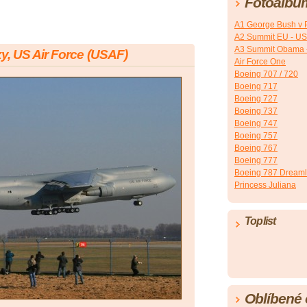
Fotoalbu
A1 George Bush v 
A2 Summit EU - U
A3 Summit Obama 
, US Air Force (USAF)
Air Force One
Boeing 707 / 720
Boeing 717
Boeing 727
Boeing 737
Boeing 747
Boeing 757
Boeing 767
Boeing 777
Boeing 787 Dreaml
Princess Juliana
Toplist
Oblíbené