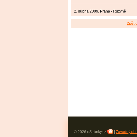
2. dubna 2009, Praha - Ruzyně
Zpět 
© 2026 eStránky.cz
|
Závadný ob