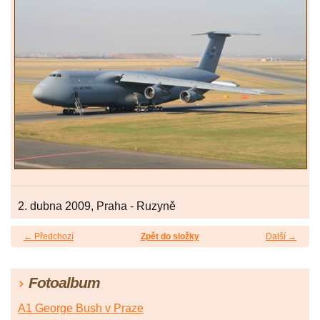
2. dubna 2009, Praha - Ruzyně
← Předchozí
Zpět do složky
Další →
Fotoalbum
A1 George Bush v Praze