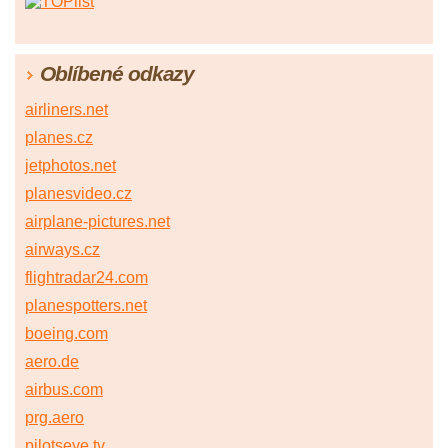
Oblíbené odkazy
airliners.net
planes.cz
jetphotos.net
planesvideo.cz
airplane-pictures.net
airways.cz
flightradar24.com
planespotters.net
boeing.com
aero.de
airbus.com
prg.aero
pilotseye.tv