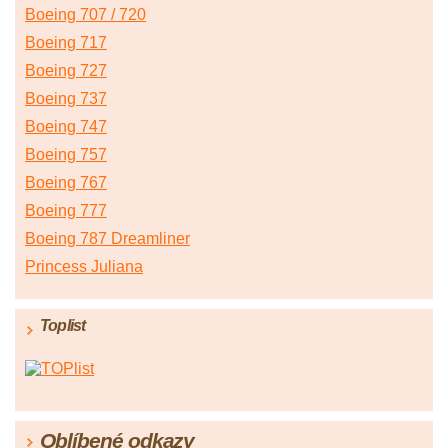
Boeing 707 / 720
Boeing 717
Boeing 727
Boeing 737
Boeing 747
Boeing 757
Boeing 767
Boeing 777
Boeing 787 Dreamliner
Princess Juliana
Toplist
Oblíbené odkazy