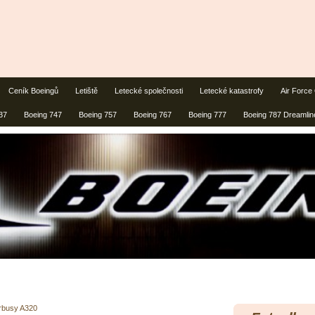
Ceník Boeingů
Letiště
Letecké společnosti
Letecké katastrofy
Air Force
37
Boeing 747
Boeing 757
Boeing 767
Boeing 777
Boeing 787 Dreamlin
rbusy A320