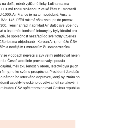
 na delší, méně vytížené linky. Lufthansa má
 LOT má flotilu složenou z velké části z Embraerů
-1000, Air France je na tom podobně. Austrian
 BAe-146. Příští rok má však vstoupit do provozu
00. Těmi nahradi například Air Baltic své Boeingy
 a úsporné stomístné letouny by byly ideální pro
dě, že společnost nezařadí do své flotily CSeries
Series má objednané i Korean Air), nemůže ČSA
ejším a novějším Embraerům či Bombardierům.
rý se v dobách největší slávy velmi přibližoval nejen
rdu. České aerolinie provozovaly spoustu
oajální, měli zkušenosti v oboru, letectví byla jejich
chu firmy, ne ke svému prospěchu. Prezidenti Jakubše
 národního leteckého dopravce, který byl znám po
omit aspekty leteckého odvětví a řídit se takovými
otom budou ČSA opět reprezentovat Českou republiku