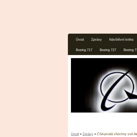
Úvod
Zprávy
Návštěvní kniha
Boeing 717
Boeing 727
Boeing 7
Úvod
»
Zprávy
»
ČSA prodá všechny své Ai