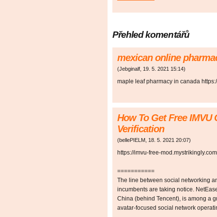
Přehled komentářů
mexican online pharmac
(
Jebginalf
,
19. 5. 2021
15:14
)
maple leaf pharmacy in canada https:
How To Get Free IMVU C
Verification
(
bellePIELM
,
18. 5. 2021
20:07
)
https://imvu-free-mod.mystrikingly.com
===========
The line between social networking an
incumbents are taking notice. NetEas
China (behind Tencent), is among a g
avatar-focused social network operatin