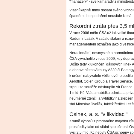
"manažery" - své kamarády z ministerst
Vlasní kapitál firmy dosáhl svého vrchol
špatnému hospodaření neustále klesá.
Rekordní ztráta přes 3,5 m
V roce 2006 mělo ČSA už tak velké fina
Radomír Lašák. A začalo škrtání a rozpr
managementem označen jako divestice "
Neracionální, nesmyslné a normálním
ČSA vyvrcholilo v roce 2009, kdy doprav
Došlo tedy k ukončení dálkových linek 
o obnovení tras Airbusy A330 či Boeing
k určení nabyvatele většinového podílu Č
Aeroflot, Odien Group a Travel Service.
srpnu ze soutěže odstoupilo Air France
1 mld. Kč. Vláda nabídku odmítla a priva
neúměrně ztenčil a vyhlídky na zlepšen
stal Miroslav Dvořák, taktéž ředitel Leti
Osinek, a. s. "v likvidaci"
Kromě výnosů z prodaného majetku zís
prostředky také od státní společnosti Osi
výši 2,5 mld. Kč nebyly ČSA schopny spl