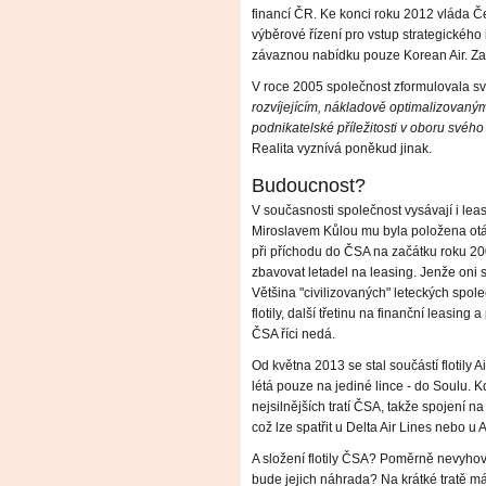
financí ČR. Ke konci roku 2012 vláda Če
výběrové řízení pro vstup strategického
závaznou nabídku pouze Korean Air. Za 
V roce 2005 společnost zformulovala sv
rozvíjejícím, nákladově optimalizovaný
podnikatelské příležitosti v oboru svého
Realita vyznívá poněkud jinak.
Budoucnost?
V současnosti společnost vysávají i lea
Miroslavem Kůlou mu byla položena otá
při příchodu do ČSA na začátku roku 20
zbavovat letadel na leasing. Jenže oni se
Většina "civilizovaných" leteckých spole
flotily, další třetinu na finanční leasing
ČSA říci nedá.
Od května 2013 se stal součástí flotily 
létá pouze na jediné lince - do Soulu. 
nejsilnějších tratí ČSA, takže spojení n
což lze spatřit u Delta Air Lines nebo u A
A složení flotily ČSA? Poměrně nevyhovu
bude jejich náhrada? Na krátké tratě m