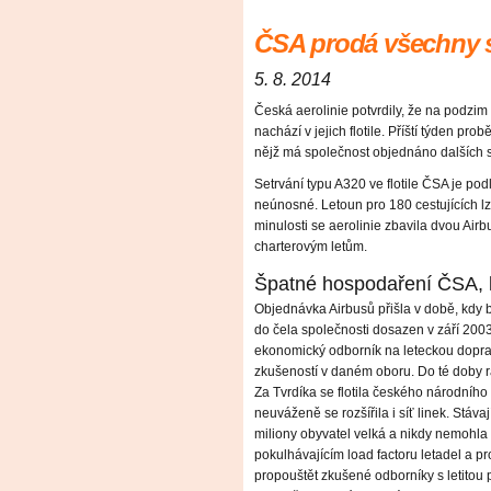
ČSA prodá všechny 
5. 8. 2014
Česká aerolinie potvrdily, že na podzim
nachází v jejich flotile. Příští týden 
nějž má společnost objednáno dalších
Setrvání typu A320 ve flotile ČSA je p
neúnosné. Letoun pro 180 cestujících lze 
minulosti se aerolinie zbavila dvou Air
charterovým letům.
Špatné hospodaření ČSA, k
Objednávka Airbusů přišla v době, kdy b
do čela společnosti dosazen v září 2003
ekonomický odborník na leteckou doprav
zkušeností v daném oboru. Do té doby 
Za Tvrdíka se flotila českého národního 
neuváženě se rozšířila i síť linek. Stáva
miliony obyvatel velká a nikdy nemohla
pokulhávajícím load factoru letadel a p
propouštět zkušené odborníky s letitou 