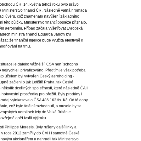
obchodu ČR. 14. května téhož roku bylo právo
 Ministerstvo financí ČR. Následně valná hromada
izaci úvěru, což znamenalo navýšení základního
í této půjčky. Ministerstvo financí posléze přiznalo,
ým aeroliniím. Případ začala vyšetřovat Evropská
dech ministra financí Eduarda Janoty byl
kázat, že finanční injekce bude využita efektivně k
hodňování na trhu.
 situace je daleko vážnější. ČSA není schopno
o nejrychleji privatizováno. Předtím je však potřeba
mto účelem byl vytvořen Český aeroholding -
upně začlenilo jak Letiště Praha, tak České
o několik dceřiných společnosti, které následně ČAH
hotovostní prostředky pro přežití. Byly prodány i
prodej vyinkasovalo ČSA 486 162 tis. Kč. Od té doby
tánie, což bylo fatální rozhodnutí, a muselo by se
evropských aerolinek lety do Velké Británie
zřejmě opět tvořit výjimku.
ti Philippe Moreels. Byly rušeny další linky a
 v roce 2012 zamířily do ČAH i samotné České
tšinovým akcionářem a nahradil tak Ministerstvo