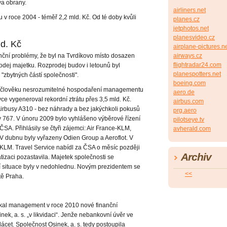
va obrany.
airliners.net
u v roce 2004 - téměř 2,2 mld. Kč. Od té doby kvůli
planes.cz
jetphotos.net
planesvideo.cz
ld. Kč
airplane-pictures.n
nční problémy, že byl na Tvrdíkovo místo dosazen
airways.cz
flightradar24.com
odej majetku. Rozprodej budov i letounů byl
planespotters.net
zbytných částí společnosti".
boeing.com
u člověku nesrozumitelné hospodaření managementu
aero.de
ce vygeneroval rekordní ztrátu přes 3,5 mld. Kč.
airbus.com
Airbusy A310 - bez náhrady a bez jakýchkoli pokusů
prg.aero
y 767. V únoru 2009 bylo vyhlášeno výběrové řízení
pilotseye.tv
SA. Přihlásily se čtyři zájemci: Air France-KLM,
avherald.com
 V dubnu byly vyřazeny Odien Group a Aeroflot. V
-KLM. Travel Service nabídl za ČSA o měsíc později
Archiv
tizaci pozastavila. Majetek společnosti se
í situace byly v nedohlednu. Novým prezidentem se
<<
ště Praha.
kal management v roce 2010 nové finanční
nek, a. s. „v likvidaci“. Jenže nebankovní úvěr ve
ácet. Společnost Osinek, a. s. tedy postoupila