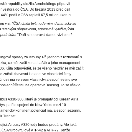
ské republiky uložila Aeroholdingu připravit
 investora do ČSA. Do března 2013 předložil
44% podíl v ČSA zaplatil 67,5 milionu korun.
ou vizi:
"ČSA chtějí být moderním, dynamicky se
m leteckým přepravcem, agresivně využívajícím
 podnikání."
Daří se dopravci danou vizi plnit?
singové splátky za letouny. Při jednom z rozhovorů s
zka, co měl začít konat Lašák a jeho management
06. Kůla odpověděl, že ze všeho nejdřív se měl začít
 začali zbavovat i letadel ve vlastnictví firmy.
čností má ve svém vlastnictví alespoň třetinu své
 a poslední třetinu na operativní leasing. To se však o
Airbus A330-300, který je pronajatý od Korean Air a
Kdysi patřilo spojení do New Yorku mezi 10
a americký kontinent potenciál má, alespoň sezónní,
ir Transat.
jící. Airbusy A320 tedy budou prodány. Ale jaká
á ČSA turbovrtulové ATR-42 a ATR-72. Jenže