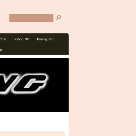
 One
Boeing 707
Boeing 720
er