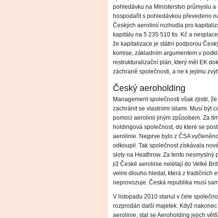
pohledávku na Ministerstvo průmyslu a 
hospodařit s pohledávkou převedeno na
Českých aerolinií rozhodla pro kapital
kapitálu na 5 235 510 tis. Kč a nesplacen
že kapitalizace je státní podporou Česk
komise, základním argumentem v podkla
restrukturalizační plán, který měl EK do
záchraně společnosti, a ne k jejímu zvý
Český aeroholding
Management společnosti však zjistil, že
zachránit se vlastními silami. Musí být c
pomoci aerolinii jiným způsobem. Za tí
holdingová společnost, do které se post
aerolinie. Nejprve bylo z ČSA vyčleněn
odkoupil. Tak společnost získávala nové 
sloty na Heathrow. Za tento nesmyslný 
již České aerolinie nelétají do Velké Bri
velmi dlouho hledat, která z tradičních 
neprovozuje. Česká republika musí samo
V listopadu 2010 stanul v čele společnos
rozprodán další majetek. Když nakonec
aerolinie, stal se Aeroholding jejich vě