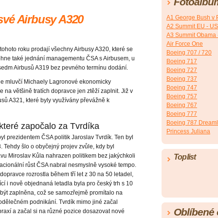
Fotoalbu
své Airbusy A320
A1 George Bush v 
A2 Summit EU - U
A3 Summit Obama 
Air Force One
 tohoto roku prodají všechny Airbusy A320, které se
Boeing 707 / 720
proběhne také jednání managementu ČSA s Airbusem, u
Boeing 717
 sedm Airbusů A319 bez pevného termínu dodání.
Boeing 727
Boeing 737
odle mluvčí Michaely Lagronové ekonomicky
Boeing 747
na většině tratích dopravce jen ztěží zaplnit. Již v
Boeing 757
busů A321, které byly využívány převážně k
Boeing 767
Boeing 777
Boeing 787 Dreaml
teré započalo za Tvrdíka
Princess Juliana
yl prezidentem ČSA politik Jaroslav Tvrdík. Ten byl
. Tehdy šlo o obyčejný projev zvůle, kdy byl
u Miroslav Kůla nahrazen politikem bez jakýchkoli
Toplist
racionální růst ČSA nabral nesmyslně vysoké tempo.
dopravce rozrostla během tří let z 30 na 50 letadel,
jící i nově objednaná letadla byla pro český trh s 10
 být zaplněna, což se samozřejmě promítalo na
rodělečném podnikání. Tvrdík mimo jiné začal
Oblíbené
praxí a začal si na různé pozice dosazovat nové