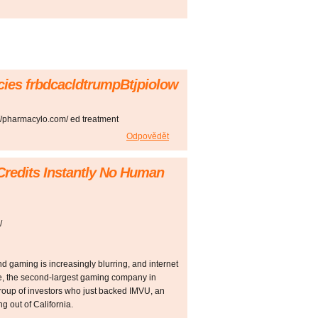
ies frbdcacldtrumpBtjpiolow
//pharmacylo.com/ ed treatment
Odpovědět
redits Instantly No Human
/
d gaming is increasingly blurring, and internet
e, the second-largest gaming company in
roup of investors who just backed IMVU, an
g out of California.