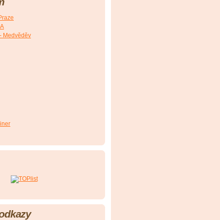
m
Praze
SA
- Medvěděv
iner
 odkazy