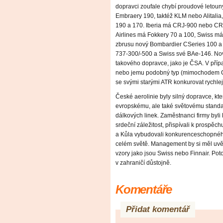
dopravci zoufale chybí proudové letouny
Embraery 190, taktéž KLM nebo Alitalia,
190 a 170. Iberia má CRJ-900 nebo CRJ
Airlines má Fokkery 70 a 100, Swiss má
zbrusu nový Bombardier CSeries 100 a 3
737-300/-500 a Swiss své BAe-146. Nové
takového dopravce, jako je ČSA. V přípa
nebo jemu podobný typ (mimochodem C
se svými starými ATR konkurovat rychl
České aerolinie byly silný dopravce, kte
evropskému, ale také světovému standa
dálkových linek. Zaměstnanci firmy byli l
srdeční záležitost, přispívali k prospě
a Kůla vybudovali konkurenceschopného
celém světě. Management by si měl uvěd
vzory jako jsou Swiss nebo Finnair. P
v zahraničí důstojně.
Komentáře
Přidat komentář